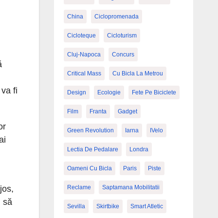
China
Ciclopromenada
Cicloteque
Cicloturism
Cluj-Napoca
Concurs
ă
Critical Mass
Cu Bicla La Metrou
va fi
Design
Ecologie
Fete Pe Biciclete
Film
Franta
Gadget
or
Green Revolution
Iarna
IVelo
ai
Lectia De Pedalare
Londra
Oameni Cu Bicla
Paris
Piste
Reclame
Saptamana Mobilitatii
jos,
i să
Sevilla
Skirtbike
Smart Atletic