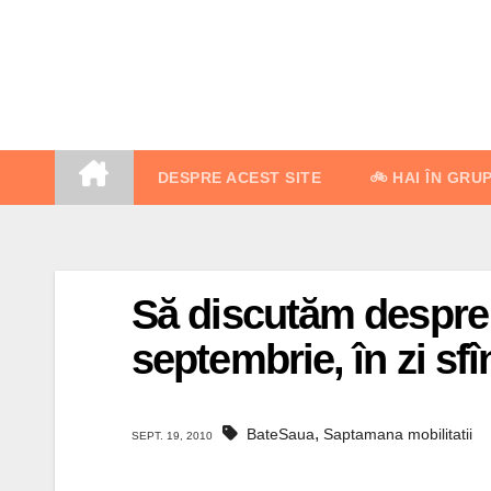
Skip
to
content
DESPRE ACEST SITE
🚲 HAI ÎN GRU
Să discutăm despre 
septembrie, în zi sfî
,
BateSaua
Saptamana mobilitatii
SEPT. 19, 2010