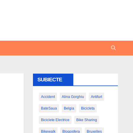
SUBIECTE
Accident
Alina Gorghiu
Antifurt
BateSaua
Belgia
Bicicleta
Biciclete Electrice
Bike Sharing
Bikewalk
Blogosfera
Bruxelles