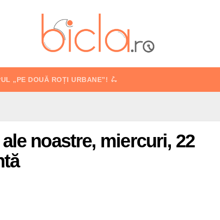
PUL „PE DOUĂ ROȚI URBANE”! 🛴
ale noastre, miercuri, 22
ntă