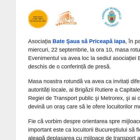
Asociația
Bate Şaua să Priceapă Iapa
, în p
miercuri, 22 septembrie, la ora 10, masa rotund
Evenimentul va avea loc la sediul asociației B
deschis de o conferință de presă.
Masa noastra rotundă va avea ca invitați diferi
autorități locale, ai Brigăzii Rutiere a Capita
Regiei de Transport public şi Metrorex, şi ai 
devină un oraş care să le ofere locuitorilor 
Fie că vorbim despre orientarea spre mijloace
important este ca locuitorii Bucureştiului să 
aleagă deplasarea cu mijloace de transport al