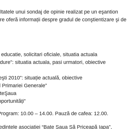
ltatele unui sondaj de opinie realizat pe un eşantion
are oferă informații despre gradul de conştientizare şi de
 educatie, solicitari oficiale, situatia actuala
adure”: situatia actuala, pasi urmatori, obiective
ti 2010”: situație actuală, obiective
l Primariei Generale”
ateŞaua
oportunități”
 Program: 10.00 – 14.00. Pauză de cafea: 12.00.
edintele asociației “Bate Şaua Să Priceapă Iapa”,