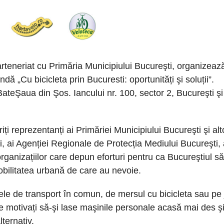
arteneriat cu Primăria Municipiului Bucureşti, organizeaz
ă „Cu bicicleta prin Bucuresti: oportunități şi soluții”.
ateŞaua din Şos. Iancului nr. 100, sector 2, Bucureşti şi 
ți reprezentanți ai Primăriei Municipiului Bucureşti şi alt
lei, ai Agenției Regionale de Protecția Mediului Bucureşti, 
organizațiilor care depun eforturi pentru ca Bucureştiul să
mobilitatea urbană de care au nevoie.
le de transport în comun, de mersul cu bicicleta sau pe 
fie motivați să-şi lase maşinile personale acasă mai des ş
ternativ.