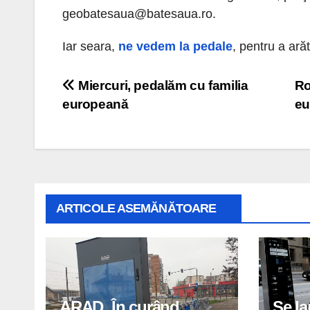
geobatesaua@batesaua.ro.
Iar seara,
ne vedem la pedale
, pentru a ară
Navigare
Miercuri, pedalăm cu familia
Ro
europeană
eu
în
articole
ARTICOLE ASEMĂNĂTOARE
ARAD. În curând,
Se la