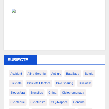
SUBIECTE
Accident
Alina Gorghiu
Antifurt
BateSaua
Belgia
Bicicleta
Biciclete Electrice
Bike Sharing
Bikewalk
Blogosfera
Bruxelles
China
Ciclopromenada
Cicloteque
Cicloturism
Cluj-Napoca
Concurs