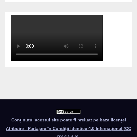
Conținutul acestui site poate fi preluat pe baza licenței
Atribuire - Partajare în Condiții Identice 4.0 Internațional (CC