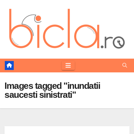
Skip
to
content
Images tagged "inundatii
saucesti sinistrati"