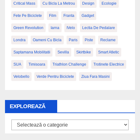
Critical Mass
Cu Bicla La Metrou
Design
Ecologie
Fete Pe Biciclete
Film
Franta
Gadget
Green Revolution
Iarna
IVelo
Lectia De Pedalare
Londra
Oameni Cu Bicla
Paris
Piste
Reclame
Saptamana Mobilitatii
Sevilla
Skirtbike
Smart Atletic
SUA
Timisoara
Triathlon Challenge
Trotinete Electrice
Velobello
Verde Pentru Biciclete
Ziua Fara Masini
EXPLOREAZĂ
Explorează