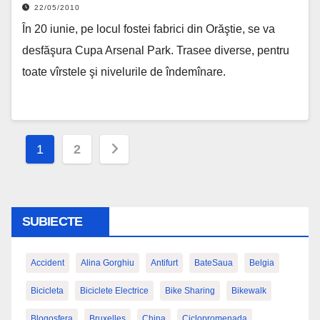
22/05/2010
În 20 iunie, pe locul fostei fabrici din Orăştie, se va
desfăşura Cupa Arsenal Park. Trasee diverse, pentru
toate vîrstele şi nivelurile de îndemînare.
Paginație
1
2
articole
SUBIECTE
Accident
Alina Gorghiu
Antifurt
BateSaua
Belgia
Bicicleta
Biciclete Electrice
Bike Sharing
Bikewalk
Blogosfera
Bruxelles
China
Ciclopromenada