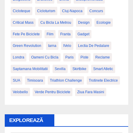
Cicloteque
Cicloturism
Cluj-Napoca
Concurs
Critical Mass
Cu Bicla La Metrou
Design
Ecologie
Fete Pe Biciclete
Film
Franta
Gadget
Green Revolution
Iarna
IVelo
Lectia De Pedalare
Londra
Oameni Cu Bicla
Paris
Piste
Reclame
Saptamana Mobilitatii
Sevilla
Skirtbike
Smart Atletic
SUA
Timisoara
Triathlon Challenge
Trotinete Electrice
Velobello
Verde Pentru Biciclete
Ziua Fara Masini
EXPLOREAZĂ