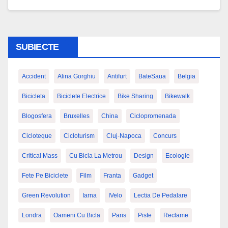
SUBIECTE
Accident
Alina Gorghiu
Antifurt
BateSaua
Belgia
Bicicleta
Biciclete Electrice
Bike Sharing
Bikewalk
Blogosfera
Bruxelles
China
Ciclopromenada
Cicloteque
Cicloturism
Cluj-Napoca
Concurs
Critical Mass
Cu Bicla La Metrou
Design
Ecologie
Fete Pe Biciclete
Film
Franta
Gadget
Green Revolution
Iarna
IVelo
Lectia De Pedalare
Londra
Oameni Cu Bicla
Paris
Piste
Reclame