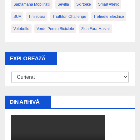
Saptamana Mobilitatii
Sevilla
Skirtbike
Smart Atletic
SUA
Timisoara
Triathlon Challenge
Trotinete Electrice
Velobello
Verde Pentru Biciclete
Ziua Fara Masini
EXPLOREAZĂ
Explorează
DIN ARHIVĂ