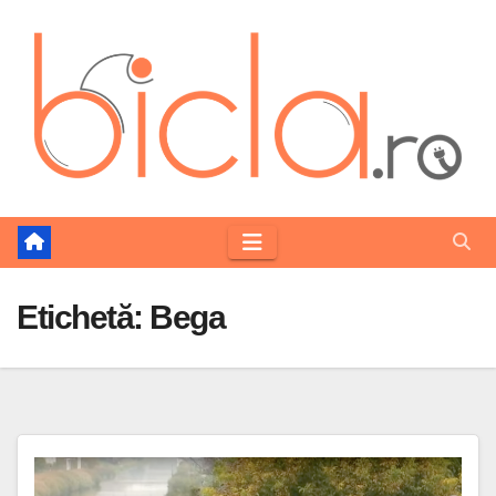
Skip
to
content
Etichetă:
Bega