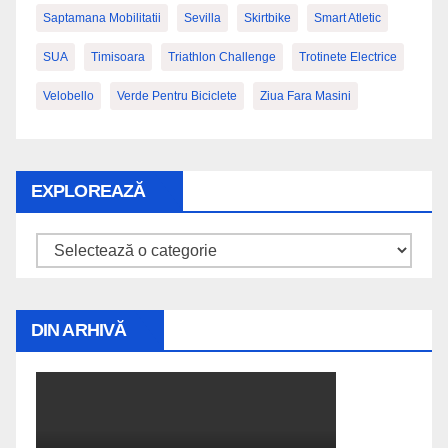
Saptamana Mobilitatii
Sevilla
Skirtbike
Smart Atletic
SUA
Timisoara
Triathlon Challenge
Trotinete Electrice
Velobello
Verde Pentru Biciclete
Ziua Fara Masini
EXPLOREAZĂ
Explorează
DIN ARHIVĂ