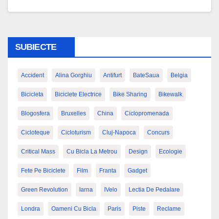
SUBIECTE
Accident
Alina Gorghiu
Antifurt
BateSaua
Belgia
Bicicleta
Biciclete Electrice
Bike Sharing
Bikewalk
Blogosfera
Bruxelles
China
Ciclopromenada
Cicloteque
Cicloturism
Cluj-Napoca
Concurs
Critical Mass
Cu Bicla La Metrou
Design
Ecologie
Fete Pe Biciclete
Film
Franta
Gadget
Green Revolution
Iarna
IVelo
Lectia De Pedalare
Londra
Oameni Cu Bicla
Paris
Piste
Reclame