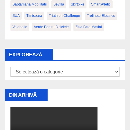
Saptamana Mobilitatii
Sevilla
Skirtbike
Smart Atletic
SUA
Timisoara
Triathlon Challenge
Trotinete Electrice
Velobello
Verde Pentru Biciclete
Ziua Fara Masini
EXPLOREAZĂ
Explorează
DIN ARHIVĂ