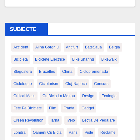
SUBIECTE
Accident
Alina Gorghiu
Antifurt
BateSaua
Belgia
Bicicleta
Biciclete Electrice
Bike Sharing
Bikewalk
Blogosfera
Bruxelles
China
Ciclopromenada
Cicloteque
Cicloturism
Cluj-Napoca
Concurs
Critical Mass
Cu Bicla La Metrou
Design
Ecologie
Fete Pe Biciclete
Film
Franta
Gadget
Green Revolution
Iarna
IVelo
Lectia De Pedalare
Londra
Oameni Cu Bicla
Paris
Piste
Reclame