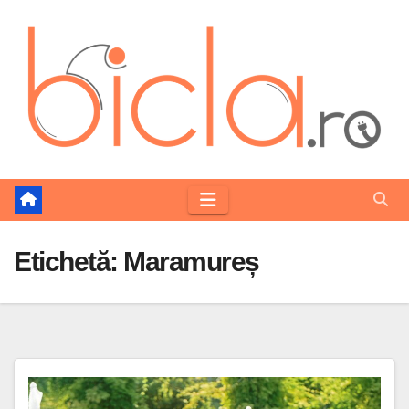
Skip
to
content
Etichetă:
Maramureș