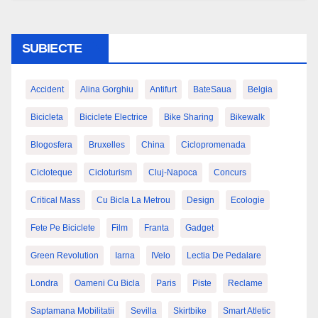
SUBIECTE
Accident
Alina Gorghiu
Antifurt
BateSaua
Belgia
Bicicleta
Biciclete Electrice
Bike Sharing
Bikewalk
Blogosfera
Bruxelles
China
Ciclopromenada
Cicloteque
Cicloturism
Cluj-Napoca
Concurs
Critical Mass
Cu Bicla La Metrou
Design
Ecologie
Fete Pe Biciclete
Film
Franta
Gadget
Green Revolution
Iarna
IVelo
Lectia De Pedalare
Londra
Oameni Cu Bicla
Paris
Piste
Reclame
Saptamana Mobilitatii
Sevilla
Skirtbike
Smart Atletic