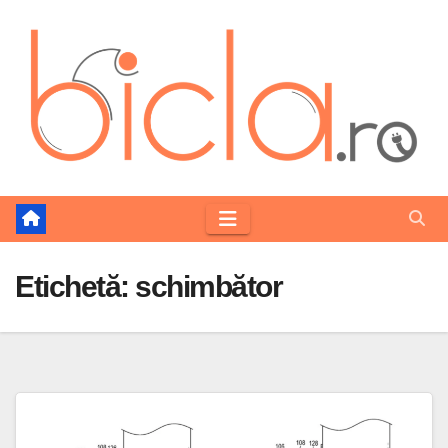
Skip
to
content
Etichetă:
schimbător