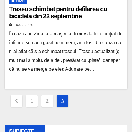
DE TOATE
Traseu schimbat pentru defilarea cu
bicicleta din 22 septembrie
16/09/2008
În caz că în Ziua fără maşini ai fi mers la locul iniţial de
întîlnire şi n-ai fi găsit pe nimeni, ar fi fost din cauză că
n-ai aflat că s-a schimbat traseul. Traseu actualizat (şi
mult mai simplu, de altfel, presărat cu „piste”, dar sper
că nu se va merge pe ele): Adunare pe…
Paginație
1
2
3
articole
SUBIECTE