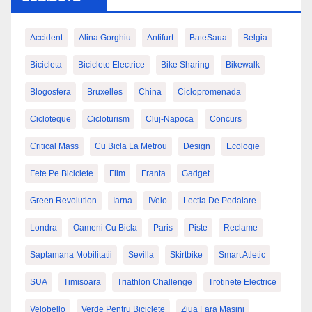
Accident
Alina Gorghiu
Antifurt
BateSaua
Belgia
Bicicleta
Biciclete Electrice
Bike Sharing
Bikewalk
Blogosfera
Bruxelles
China
Ciclopromenada
Cicloteque
Cicloturism
Cluj-Napoca
Concurs
Critical Mass
Cu Bicla La Metrou
Design
Ecologie
Fete Pe Biciclete
Film
Franta
Gadget
Green Revolution
Iarna
IVelo
Lectia De Pedalare
Londra
Oameni Cu Bicla
Paris
Piste
Reclame
Saptamana Mobilitatii
Sevilla
Skirtbike
Smart Atletic
SUA
Timisoara
Triathlon Challenge
Trotinete Electrice
Velobello
Verde Pentru Biciclete
Ziua Fara Masini