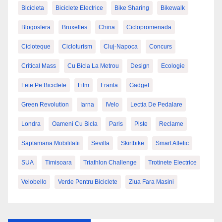
Bicicleta
Biciclete Electrice
Bike Sharing
Bikewalk
Blogosfera
Bruxelles
China
Ciclopromenada
Cicloteque
Cicloturism
Cluj-Napoca
Concurs
Critical Mass
Cu Bicla La Metrou
Design
Ecologie
Fete Pe Biciclete
Film
Franta
Gadget
Green Revolution
Iarna
IVelo
Lectia De Pedalare
Londra
Oameni Cu Bicla
Paris
Piste
Reclame
Saptamana Mobilitatii
Sevilla
Skirtbike
Smart Atletic
SUA
Timisoara
Triathlon Challenge
Trotinete Electrice
Velobello
Verde Pentru Biciclete
Ziua Fara Masini