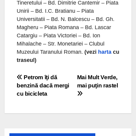
Tineretului – Bd. Dimitrie Cantemir – Piata
Unirii – Bd. I.C. Bratianu – Piata
Universitatii – Bd. N. Balcescu – Bd. Gh.
Magheru – Piata Romana – Bd. Lascar
Catargiu – Piata Victoriei – Bd. Ion
Mihalache – Str. Monetariei – Clubul
Muzeului Taranului Roman.
(vezi
harta
cu
traseul)
Navigare
Petrom îţi dă
Mai Mult Verde,
benzină dacă mergi
mai puţin rastel
în
cu bicicleta
articole