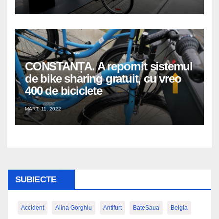
CONSTANȚA. A repornit sistemul
de bike sharing gratuit, cu vreo
400 de biciclete
MART. 11, 2022
SUBIECTE
Accident
Alina Gorghiu
Antifurt
BateSaua
Belgia