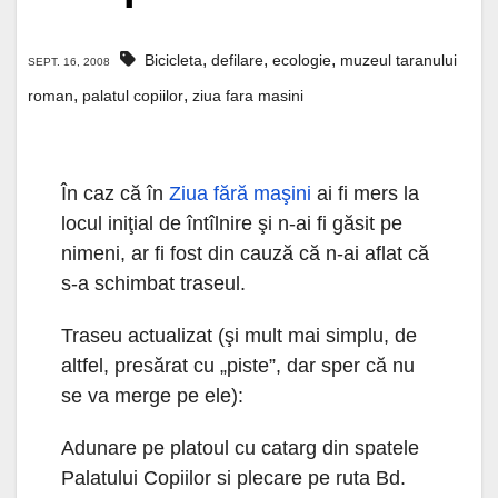
,
,
,
Bicicleta
defilare
ecologie
muzeul taranului
SEPT. 16, 2008
,
,
roman
palatul copiilor
ziua fara masini
În caz că în
Ziua fără maşini
ai fi mers la
locul iniţial de întîlnire şi n-ai fi găsit pe
nimeni, ar fi fost din cauză că n-ai aflat că
s-a schimbat traseul.
Traseu actualizat (şi mult mai simplu, de
altfel, presărat cu „piste”, dar sper că nu
se va merge pe ele):
Adunare pe platoul cu catarg din spatele
Palatului Copiilor si plecare pe ruta Bd.