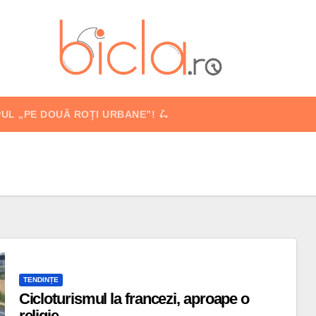
PUL „PE DOUĂ ROȚI URBANE”! 🛴
TENDINȚE
Cicloturismul la francezi, aproape o
religie