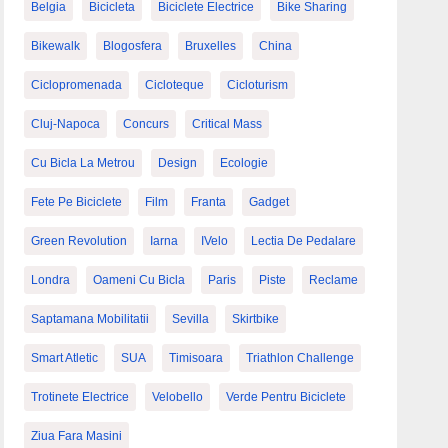
Belgia
Bicicleta
Biciclete Electrice
Bike Sharing
Bikewalk
Blogosfera
Bruxelles
China
Ciclopromenada
Cicloteque
Cicloturism
Cluj-Napoca
Concurs
Critical Mass
Cu Bicla La Metrou
Design
Ecologie
Fete Pe Biciclete
Film
Franta
Gadget
Green Revolution
Iarna
IVelo
Lectia De Pedalare
Londra
Oameni Cu Bicla
Paris
Piste
Reclame
Saptamana Mobilitatii
Sevilla
Skirtbike
Smart Atletic
SUA
Timisoara
Triathlon Challenge
Trotinete Electrice
Velobello
Verde Pentru Biciclete
Ziua Fara Masini