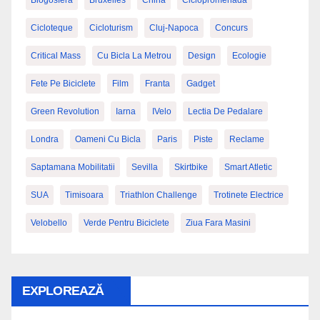
Blogosfera
Bruxelles
China
Ciclopromenada
Cicloteque
Cicloturism
Cluj-Napoca
Concurs
Critical Mass
Cu Bicla La Metrou
Design
Ecologie
Fete Pe Biciclete
Film
Franta
Gadget
Green Revolution
Iarna
IVelo
Lectia De Pedalare
Londra
Oameni Cu Bicla
Paris
Piste
Reclame
Saptamana Mobilitatii
Sevilla
Skirtbike
Smart Atletic
SUA
Timisoara
Triathlon Challenge
Trotinete Electrice
Velobello
Verde Pentru Biciclete
Ziua Fara Masini
EXPLOREAZĂ