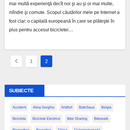
mai multă experienţă decît noi şi au şi oi mai multe,
mîndre şi cornute. Scopul căutărilor mele pe Internet a
fost clar: o capitală europeană în care se plăteşte în
plus pentru accesul bicicletei…
Paginație
1
2
articole
SUBIECTE
Accident
Alina Gorghiu
Antifurt
BateSaua
Belgia
Bicicleta
Biciclete Electrice
Bike Sharing
Bikewalk