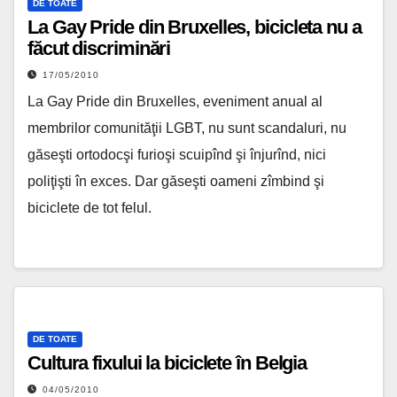
DE TOATE
La Gay Pride din Bruxelles, bicicleta nu a
făcut discriminări
17/05/2010
La Gay Pride din Bruxelles, eveniment anual al
membrilor comunităţii LGBT, nu sunt scandaluri, nu
găseşti ortodocşi furioşi scuipînd şi înjurînd, nici
poliţişti în exces. Dar găseşti oameni zîmbind şi
biciclete de tot felul.
DE TOATE
Cultura fixului la biciclete în Belgia
04/05/2010