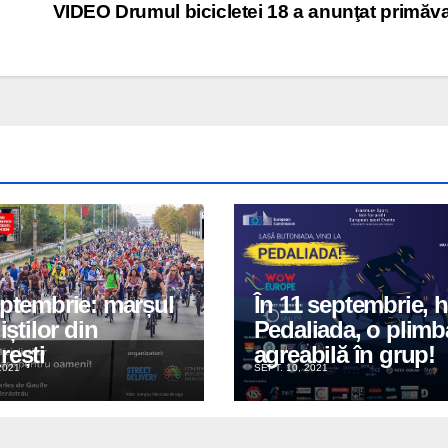
1
VIDEO Drumul bicicletei 18 a anunţat primăv
eptembrie: marșul
În 11 septembrie, h
iștilor din
Pedaliada, o plimb
rești
agreabilă în grup!
2021
SEPT. 10, 2021