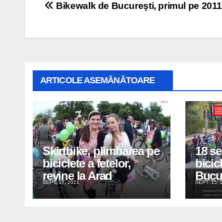
Navigare
Bikewalk de Bucureşti, primul pe 201
în
articole
ARTICOLE ASEMĂNĂTOARE
Skirtbike, plimbarea pe
18 s
biciclete a fetelor,
bicicl
revine la Arad
Bucu
SEPT. 17, 2021
SEPT. 15, 