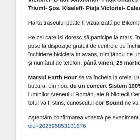
Triumf- Șos. Kiseleff- Piața Victoriei- Cal
Harta traseului poate fi vizualizată pe Bikem
Pe cei care își doresc să participe la marș, î
puse la dispoziție gratuit de centrele de închi
închirieze bicicleta în avans, trimițându-ne 
și numărul de telefon,
până vineri, 25 martie
Marșul Earth Hour
se va încheia la orele 19
bucura, din nou,
de un concert Sistem 10
luminilor Ateneului Român, ale Bibliotecii Ce
totul va fi stins, cunoscutul
cor Sound
ne va 
Aşteptăm confirmarea voastră pe eveniment
eid=202595853101876