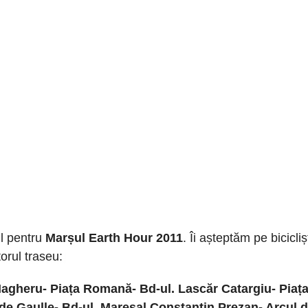
ul pentru
Marșul Earth Hour 2011
. Îi așteptăm pe biciclișt
orul traseu:
 Magheru- Piața Romană- Bd-ul. Lascăr Catargiu- Piaț
es de Gaulle- Bd-ul. Mareșal Constantin Prezan- Arcul 