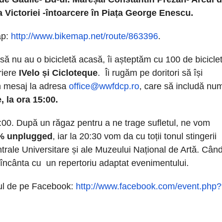
ea Victoriei -întoarcere în Piața George Enescu.
ap:
http://www.bikemap.net/route/863396
.
nsă nu au o bicicletă acasă, îi așteptăm cu 100 de bicicle
riere
IVelo și Cicloteque
. Îi rugăm pe doritori să își
un mesaj la adresa
office@wwfdcp.ro
, care să includă nu
, la ora 15:00.
:00. După un răgaz pentru a ne trage sufletul, ne vom
0% unplugged
, iar la 20:30 vom da cu toții tonul stingerii
ntrale Universitare și ale Muzeului Național de Artă. Cân
încânta cu un repertoriu adaptat evenimentului.
ul de pe Facebook:
http://www.facebook.com/event.php?