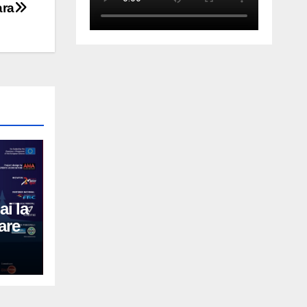
ara
ai la
are