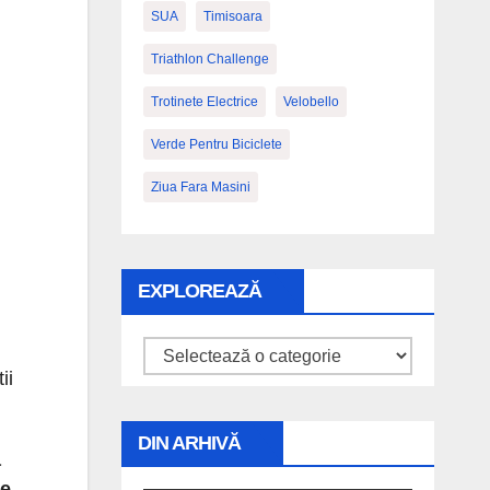
SUA
Timisoara
Triathlon Challenge
Trotinete Electrice
Velobello
Verde Pentru Biciclete
Ziua Fara Masini
EXPLOREAZĂ
Explorează
ii
DIN ARHIVĂ
a
de