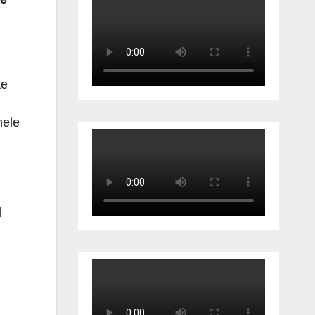
te
mele
d