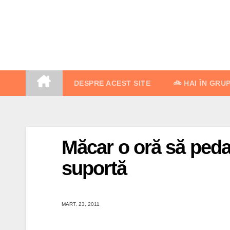
Skip
to
content
DESPRE ACEST SITE
🚲 HAI ÎN GRU
Măcar o oră să peda
suportă
MART. 23, 2011