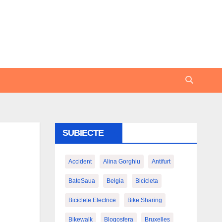
SUBIECTE
Accident
Alina Gorghiu
Antifurt
BateSaua
Belgia
Bicicleta
Biciclete Electrice
Bike Sharing
Bikewalk
Blogosfera
Bruxelles