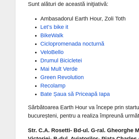
Sunt alături de această iniţiativă:
Ambasadorul Earth Hour, Zoli Toth
Let’s bike it
BikeWalk
Ciclopromenada nocturnă
VeloBello
Drumul Bicicletei
Mai Mult Verde
Green Revolution
Recolamp
Bate Șaua să Priceapă Iapa
Sărbătoarea Earth Hour va începe prin start
bucureșteni, pentru a realiza împreună următ
Str. C.A. Rosetti- Bd-ul. G-ral. Gheorghe
Victoriei- B-dul. Aviatorilor- Piața Charl