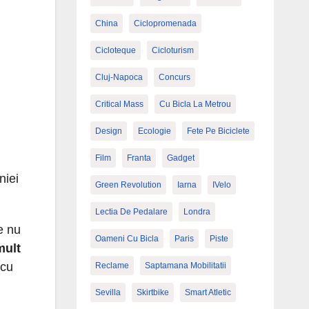
China
Ciclopromenada
Cicloteque
Cicloturism
Cluj-Napoca
Concurs
Critical Mass
Cu Bicla La Metrou
Design
Ecologie
Fete Pe Biciclete
Film
Franta
Gadget
niei
Green Revolution
Iarna
IVelo
Lectia De Pedalare
Londra
e nu
Oameni Cu Bicla
Paris
Piste
mult
 cu
Reclame
Saptamana Mobilitatii
Sevilla
Skirtbike
Smart Atletic