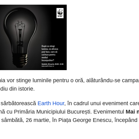
a vor stinge luminile pentru o oră, alăturându-se campa
u din istorie.
ă sărbătorească
Earth Hour
, în cadrul unui eveniment car
nă cu Primăria Municipiului București. Evenimentul
Mai 
 sâmbătă, 26 martie, în Piața George Enescu, începând