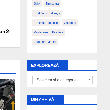
SUA
Timisoara
Triathlon Challenge
Trotinete Electrice
Velobello
ari
Verde Pentru Biciclete
Ziua Fara Masini
EXPLOREAZĂ
Explorează
DIN ARHIVĂ
de