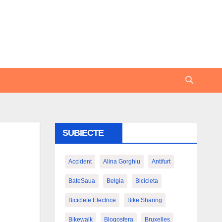
SUBIECTE
Accident
Alina Gorghiu
Antifurt
BateSaua
Belgia
Bicicleta
Biciclete Electrice
Bike Sharing
Bikewalk
Blogosfera
Bruxelles