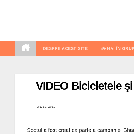
Skip
to
content
DESPRE ACEST SITE
🚲 HAI ÎN GRU
VIDEO Bicicletele şi
IUN. 16, 2011
Spotul a fost creat ca parte a campaniei Sha