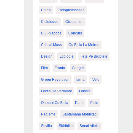
China
Ciclopromenada
Cicloteque
Cicloturism
Cluj-Napoca
Concurs
Critical Mass
Cu Bicla La Metrou
Design
Ecologie
Fete Pe Biciclete
Film
Franta
Gadget
Green Revolution
Iarna
IVelo
Lectia De Pedalare
Londra
Oameni Cu Bicla
Paris
Piste
Reclame
Saptamana Mobilitatii
Sevilla
Skirtbike
Smart Atletic