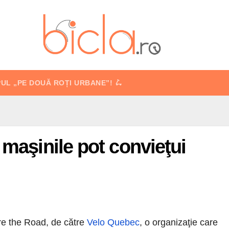
PUL „PE DOUĂ ROȚI URBANE”! 🛴
 maşinile pot convieţui
re the Road, de către
Velo Quebec
, o organizaţie care