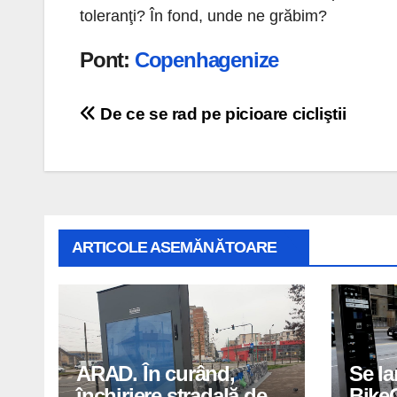
toleranţi? În fond, unde ne grăbim?
Pont:
Copenhagenize
Navigare
De ce se rad pe picioare cicliştii
în
articole
ARTICOLE ASEMĂNĂTOARE
ARAD. În curând,
Se la
închiriere stradală de
BikeC