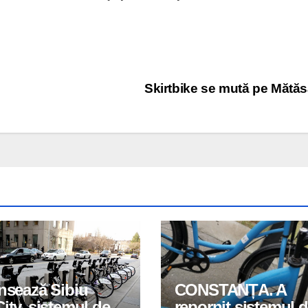
Skirtbike se mută pe Mătăs
nsează Sibiu
CONSTANȚA. A
ity, sistemul de
repornit sistemul 