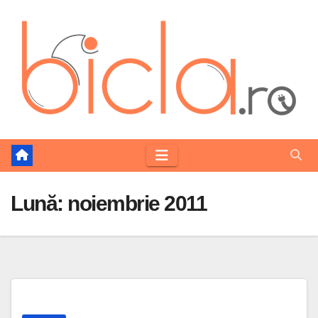
Skip
to
content
Lună:
noiembrie 2011