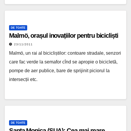
DE TOATE
Malmö, orașul inovațiilor pentru bicicliști
23/11/2011
Malmö, un rai al bicicliștilor: contoare stradale, senzori
care fac verde la semafor cînd se apropie o bicicletă,
pompe de aer publice, bare de sprijinit piciorul la
intersecții etc.
DE TOATE
Santa Monica (SUA): Cea mai mare