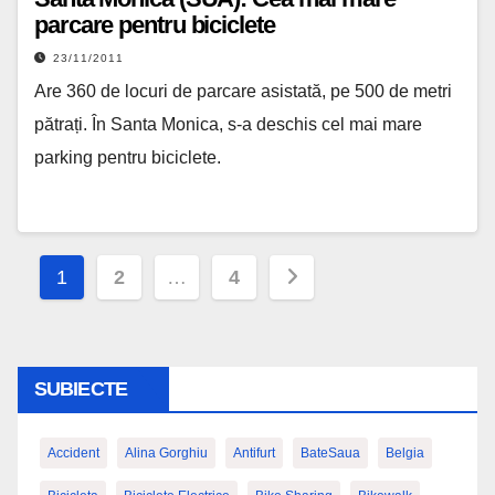
parcare pentru biciclete
23/11/2011
Are 360 de locuri de parcare asistată, pe 500 de metri
pătrați. În Santa Monica, s-a deschis cel mai mare
parking pentru biciclete.
Paginație
1
2
…
4
articole
SUBIECTE
Accident
Alina Gorghiu
Antifurt
BateSaua
Belgia