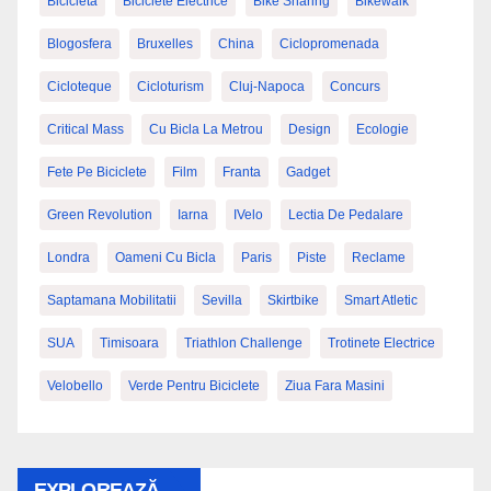
Bicicleta
Biciclete Electrice
Bike Sharing
Bikewalk
Blogosfera
Bruxelles
China
Ciclopromenada
Cicloteque
Cicloturism
Cluj-Napoca
Concurs
Critical Mass
Cu Bicla La Metrou
Design
Ecologie
Fete Pe Biciclete
Film
Franta
Gadget
Green Revolution
Iarna
IVelo
Lectia De Pedalare
Londra
Oameni Cu Bicla
Paris
Piste
Reclame
Saptamana Mobilitatii
Sevilla
Skirtbike
Smart Atletic
SUA
Timisoara
Triathlon Challenge
Trotinete Electrice
Velobello
Verde Pentru Biciclete
Ziua Fara Masini
EXPLOREAZĂ