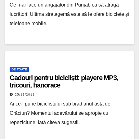
Ce n-ar face un angajator din Punjab ca să atragă
lucrători! Ultima stratagemă este să le ofere biciclete și
telefoane mobile.
DE TOATE
Cadouri pentru bicicliști: playere MP3,
tricouri, hanorace
25/11/2011
Ai ce-i pune biciclistului sub brad anul ăsta de
Crăciun? Momentul adevărului se apropie cu
repeziciune. Iată cîteva sugestii.