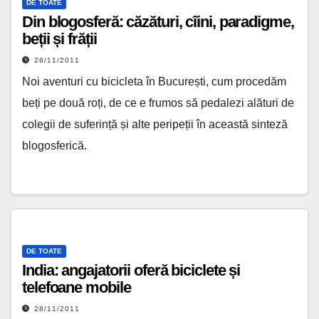
DE TOATE
Din blogosferă: căzături, cîini, paradigme,
beții și frății
28/11/2011
Noi aventuri cu bicicleta în București, cum procedăm
beți pe două roți, de ce e frumos să pedalezi alături de
colegii de suferință și alte peripeții în această sinteză
blogosferică.
DE TOATE
India: angajatorii oferă biciclete și
telefoane mobile
28/11/2011