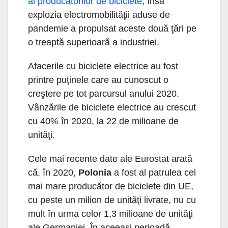
al produ­cătorilor de biciclete
, însă
explozia electromobilităţii aduse de
pandemie a propulsat aceste două ţări pe
o treaptă superioară a industriei.
Afacerile cu biciclete electrice au fost
printre puţinele care au cunoscut o
creştere pe tot parcursul anului 2020.
Vânzările de biciclete electrice au crescut
cu 40% în 2020, la 22 de milioane de
unităţi.
Cele mai re­cente date ale Eurostat arată
că, în 2020,
Polonia
a fost al patrulea cel
mai mare producător de biciclete din UE,
cu peste un milion de unităţi li­vrate, nu cu
mult în urma celor 1,3 mi­lioane de unităţi
ale Germaniei. În aceeaşi perioadă,