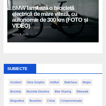
BMW lansează o bicicletă
electrică de mare viteză, cu
autonomie de 300 km (FOTO și
VIDEO)
SEPT. 7, 2021
SUBIECTE
Accident
Alina Gorghiu
Antifurt
BateSaua
Belgia
Bicicleta
Biciclete Electrice
Bike Sharing
Bikewalk
Blogosfera
Bruxelles
China
Ciclopromenada