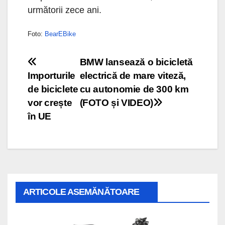
următorii zece ani.
Foto:
BearEBike
Navigare
BMW lansează o bicicletă
Importurile
electrică de mare viteză,
în
de biciclete
cu autonomie de 300 km
articole
vor crește
(FOTO și VIDEO)
în UE
ARTICOLE ASEMĂNĂTOARE