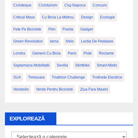
Cicloteque
Cicloturism
Cluj-Napoca
Concurs
Critical Mass
Cu Bicla La Metrou
Design
Ecologie
Fete Pe Biciclete
Film
Franta
Gadget
Green Revolution
Iarna
IVelo
Lectia De Pedalare
Londra
Oameni Cu Bicla
Paris
Piste
Reclame
Saptamana Mobilitatii
Sevilla
Skirtbike
Smart Atletic
SUA
Timisoara
Triathlon Challenge
Trotinete Electrice
Velobello
Verde Pentru Biciclete
Ziua Fara Masini
EXPLOREAZĂ
Explorează