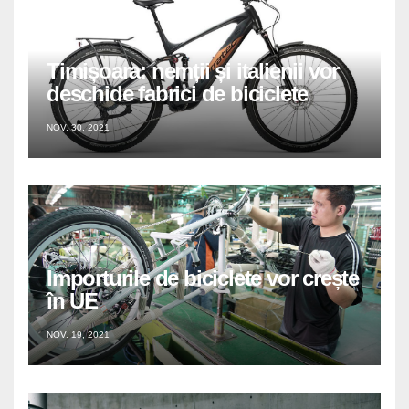
Timișoara: nemții și italienii vor
deschide fabrici de biciclete
NOV. 30, 2021
Importurile de biciclete vor crește
în UE
NOV. 19, 2021