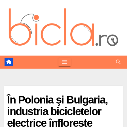
Skip
to
content
În Polonia şi Bulgaria,
industria bicicletelor
electrice înflorește