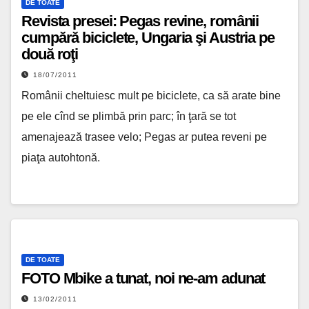
DE TOATE
Revista presei: Pegas revine, românii
cumpără biciclete, Ungaria şi Austria pe
două roţi
18/07/2011
Românii cheltuiesc mult pe biciclete, ca să arate bine
pe ele cînd se plimbă prin parc; în ţară se tot
amenajează trasee velo; Pegas ar putea reveni pe
piaţa autohtonă.
DE TOATE
FOTO Mbike a tunat, noi ne-am adunat
13/02/2011