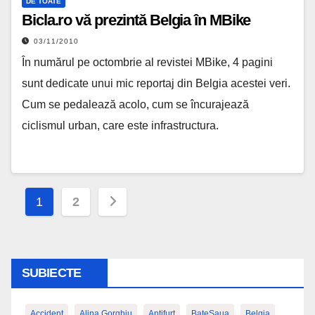
DE TOATE
Bicla.ro vă prezintă Belgia în MBike
03/11/2010
În numărul pe octombrie al revistei MBike, 4 pagini
sunt dedicate unui mic reportaj din Belgia acestei veri.
Cum se pedalează acolo, cum se încurajează
ciclismul urban, care este infrastructura.
Paginație
1
2
articole
SUBIECTE
Accident
Alina Gorghiu
Antifurt
BateSaua
Belgia