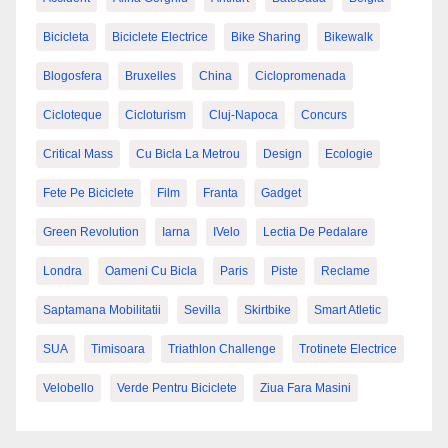
Bicicleta
Biciclete Electrice
Bike Sharing
Bikewalk
Blogosfera
Bruxelles
China
Ciclopromenada
Cicloteque
Cicloturism
Cluj-Napoca
Concurs
Critical Mass
Cu Bicla La Metrou
Design
Ecologie
Fete Pe Biciclete
Film
Franta
Gadget
Green Revolution
Iarna
IVelo
Lectia De Pedalare
Londra
Oameni Cu Bicla
Paris
Piste
Reclame
Saptamana Mobilitatii
Sevilla
Skirtbike
Smart Atletic
SUA
Timisoara
Triathlon Challenge
Trotinete Electrice
Velobello
Verde Pentru Biciclete
Ziua Fara Masini