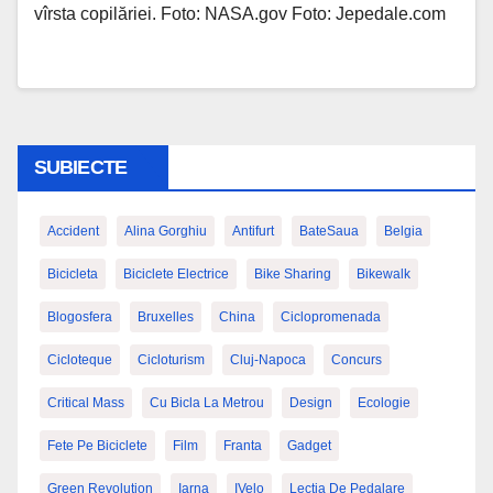
vîrsta copilăriei. Foto: NASA.gov Foto: Jepedale.com
SUBIECTE
Accident
Alina Gorghiu
Antifurt
BateSaua
Belgia
Bicicleta
Biciclete Electrice
Bike Sharing
Bikewalk
Blogosfera
Bruxelles
China
Ciclopromenada
Cicloteque
Cicloturism
Cluj-Napoca
Concurs
Critical Mass
Cu Bicla La Metrou
Design
Ecologie
Fete Pe Biciclete
Film
Franta
Gadget
Green Revolution
Iarna
IVelo
Lectia De Pedalare