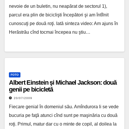
nevoie de un buletin, nu neapărat de sectorul 1),
parcul era plin de biciclişti începători şi am întîlnit
cunoscuţi pe două roţi. Iată sinteza video: Am ajuns în
Herăstrău cînd tocmai începea nu ştiu…
FOTO
Albert Einstein şi Michael Jackson: două
genii pe bicicletă
20/07/2009
Fiecare genial în domeniul său. Amîndurora li se vede
bucuria pe faţă atunci cînd sunt pe maşinăria cu două
roţi. Primul, matur dar cu o minte de copil, al doilea la