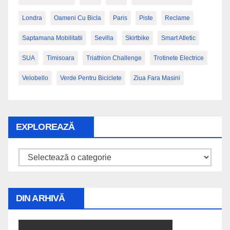
Londra
Oameni Cu Bicla
Paris
Piste
Reclame
Saptamana Mobilitatii
Sevilla
Skirtbike
Smart Atletic
SUA
Timisoara
Triathlon Challenge
Trotinete Electrice
Velobello
Verde Pentru Biciclete
Ziua Fara Masini
EXPLOREAZĂ
Explorează
DIN ARHIVĂ