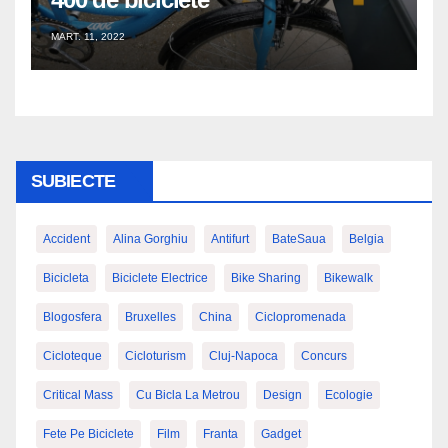
MART. 11, 2022
SUBIECTE
Accident
Alina Gorghiu
Antifurt
BateSaua
Belgia
Bicicleta
Biciclete Electrice
Bike Sharing
Bikewalk
Blogosfera
Bruxelles
China
Ciclopromenada
Cicloteque
Cicloturism
Cluj-Napoca
Concurs
Critical Mass
Cu Bicla La Metrou
Design
Ecologie
Fete Pe Biciclete
Film
Franta
Gadget