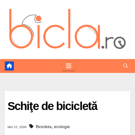
Skip
to
content
Schiţe de bicicletă
,
Bicicleta
ecologie
MAI 22, 2009