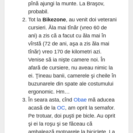
pînă ajungi la munte. La Braşov,
probabil.
Tot la
Bikezone
, au venit doi veterani
cursieri. Ăla mai tînăr (vreo 60 de
ani) a zis că a facut cu ăla mai în
vîrstă (72 de ani, aşa a zis ăla mai
tînăr) vreo 170 de kilometri azi.
Venise să ia nişte camere noi. În
afară de cursiere, nu aveau nimic la
ei. Ţineau banii, camerele şi cheile în
buzunarele din spate ale costumului
ergonomic. Hm…
În seara asta, cînd
Obae
mă aducea
acasă de la
OC
, am oprit la semafor.
Pe trotuar, doi puşti pe bicle. Au oprit
şi ei la roşu şi se făceau că
ambalează motoarele la biciclete. La