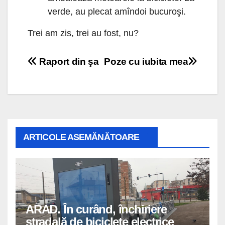
verde, au plecat amîndoi bucuroşi.
Trei am zis, trei au fost, nu?
Navigare
Raport din şa
Poze cu iubita mea
în
articole
ARTICOLE ASEMĂNĂTOARE
ARAD. În curând, închiriere
stradală de biciclete electrice