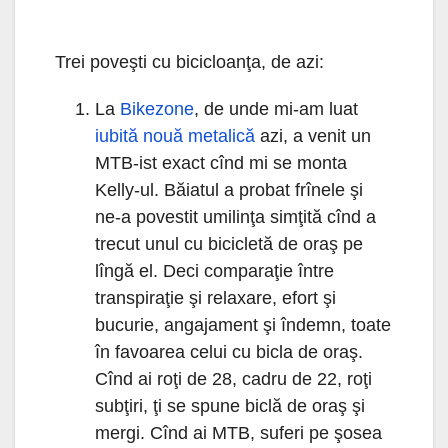
Trei poveşti cu bicicloanţa, de azi:
La
Bikezone
, de unde mi-am luat
iubită nouă metalică
azi, a venit un
MTB-ist exact cînd mi se monta
Kelly-ul. Băiatul a probat frînele şi
ne-a povestit umilinţa simţită cînd a
trecut unul cu bicicletă de oraş pe
lîngă el. Deci comparaţie între
transpiraţie şi relaxare, efort şi
bucurie, angajament şi îndemn, toate
în favoarea celui cu bicla de oraş.
Cînd ai roţi de 28, cadru de 22, roţi
subţiri, ţi se spune biclă de oraş şi
mergi. Cînd ai MTB, suferi pe şosea