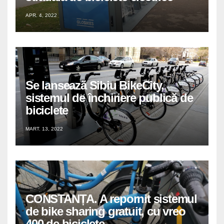
APR. 4, 2022
Se lansează Sibiu BikeCity,
sistemul de închiriere publică de
biciclete
MART. 13, 2022
CONSTANȚA. A repornit sistemul
de bike sharing gratuit, cu vreo
400 de biciclete