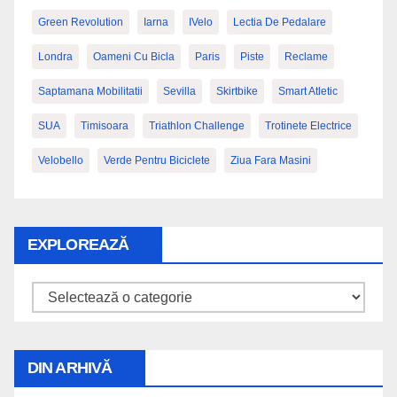
Green Revolution
Iarna
IVelo
Lectia De Pedalare
Londra
Oameni Cu Bicla
Paris
Piste
Reclame
Saptamana Mobilitatii
Sevilla
Skirtbike
Smart Atletic
SUA
Timisoara
Triathlon Challenge
Trotinete Electrice
Velobello
Verde Pentru Biciclete
Ziua Fara Masini
EXPLOREAZĂ
Explorează
DIN ARHIVĂ