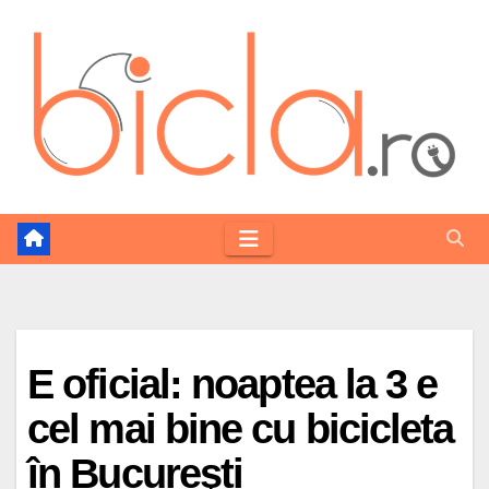
Skip
to
content
E oficial: noaptea la 3 e
cel mai bine cu bicicleta
în Bucureşti