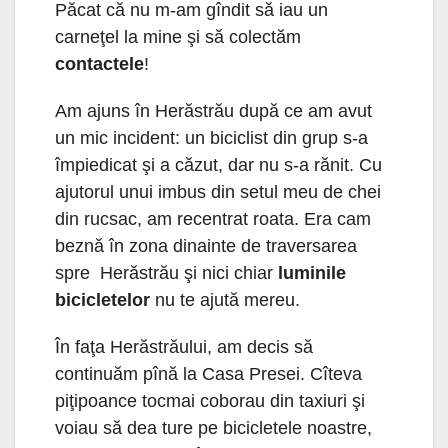
Păcat că nu m-am gîndit să iau un
carneţel la mine şi să colectăm
contactele
!
Am ajuns în Herăstrău după ce am avut
un mic incident: un biciclist din grup s-a
împiedicat şi a căzut, dar nu s-a rănit. Cu
ajutorul unui imbus din setul meu de chei
din rucsac, am recentrat roata. Era cam
beznă în zona dinainte de traversarea
spre Herăstrău şi nici chiar
luminile
bicicletelor
nu te ajută mereu.
În faţa Herăstrăului, am decis să
continuăm pînă la Casa Presei. Cîteva
piţipoance tocmai coborau din taxiuri şi
voiau să dea ture pe bicicletele noastre,