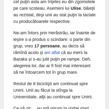
cel puţin asta am înţeles eu din zgomotele
pe care scoteau. Asemeni lui
Ulise
, băieţii
au rezistat, deşi unii au stat puţin la taclale
cu producătoarele respective.
Ne-am întors prin Herăstrău, iar înainte de
ieşire s-a produs o scindare: o parte din
grup, vreo
17 persoane
, au decis să
rămînă acolo şi
am aflat
că au mers la
Baraka şi s-au julit puţin pe rampe. Deh,
alegerea lor, dar ar fi fost mai interesant
să ne întoarcem tot în grup mare.
Restul de 8 biciclişti am continuat spre
Unirii. Unii au făcut la stînga la
Universitate, alţii au continuat spre Unirii.
Ce să zic… nu mă pricep la vorbe mari,