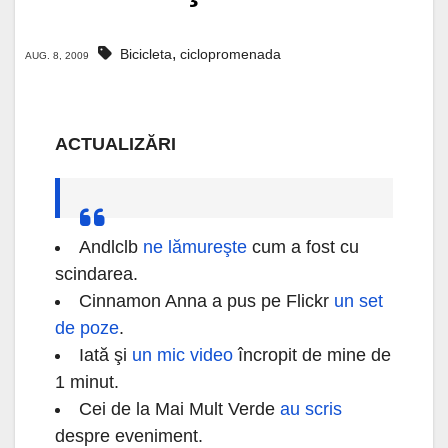
,
Bicicleta
ciclopromenada
AUG. 8, 2009
ACTUALIZĂRI
Andlclb
ne lămureşte
cum a fost cu
scindarea.
Cinnamon Anna a pus pe Flickr
un set
de poze
.
Iată şi
un mic video
încropit de mine de
1 minut.
Cei de la Mai Mult Verde
au scris
despre eveniment.