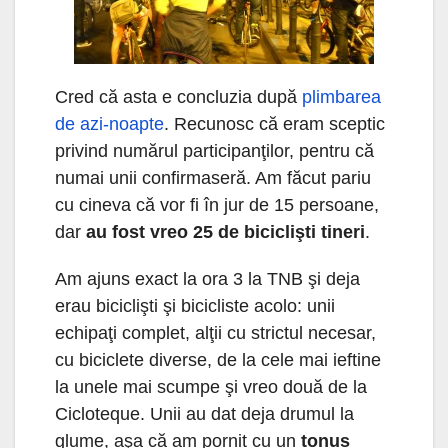
Cred că asta e concluzia după
plimbarea
de azi-noapte
. Recunosc că eram sceptic
privind numărul participanţilor, pentru că
numai unii confirmaseră. Am făcut pariu
cu cineva că vor fi în jur de 15 persoane,
dar
au fost vreo 25 de biciclişti tineri
.
Am ajuns exact la ora 3 la TNB şi deja
erau biciclişti şi bicicliste acolo: unii
echipaţi complet, alţii cu strictul necesar,
cu biciclete diverse, de la cele mai ieftine
la unele mai scumpe şi vreo două de la
Cicloteque. Unii au dat deja drumul la
glume, aşa că am pornit cu un
tonus