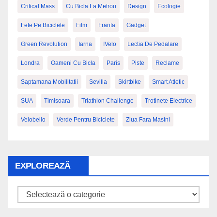
Critical Mass
Cu Bicla La Metrou
Design
Ecologie
Fete Pe Biciclete
Film
Franta
Gadget
Green Revolution
Iarna
IVelo
Lectia De Pedalare
Londra
Oameni Cu Bicla
Paris
Piste
Reclame
Saptamana Mobilitatii
Sevilla
Skirtbike
Smart Atletic
SUA
Timisoara
Triathlon Challenge
Trotinete Electrice
Velobello
Verde Pentru Biciclete
Ziua Fara Masini
EXPLOREAZĂ
Explorează