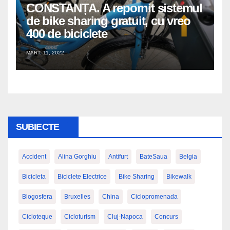
CONSTANȚA. A repornit sistemul
de bike sharing gratuit, cu vreo
400 de biciclete
MART. 11, 2022
SUBIECTE
Accident
Alina Gorghiu
Antifurt
BateSaua
Belgia
Bicicleta
Biciclete Electrice
Bike Sharing
Bikewalk
Blogosfera
Bruxelles
China
Ciclopromenada
Cicloteque
Cicloturism
Cluj-Napoca
Concurs