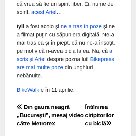
că vrea să fie un spirit liber. Ei, nume de
spirit,
acest Ariel
…
Iyli
a fost acolo şi
ne-a tras în poze
şi ne-
a filmat puţin cu săpuniera digitală. Ne-a
mai tras ea şi în piept, că nu ne-a însoţit,
pe motiv că n-avea bicla la ea. Na, că
a
scris şi Ariel
despre pozna lui!
Bikepress
are mai multe poze
din unghiuri
nebănuite.
BikeWalk
e în 11 aprilie.
Navigare
Din gaura neagră
Întîlnirea
„Bucureşti”, mesaj video
ciripitorilor
în
către Metrorex
cu biclă
articole