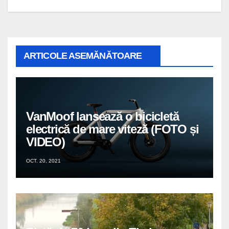
ARTICOLE ASEMĂNĂTOARE
VanMoof lansează o bicicletă
electrică de mare viteză (FOTO și
VIDEO)
OCT. 20, 2021