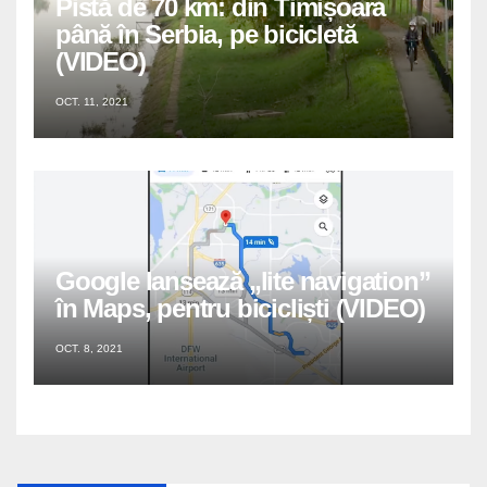
Pistă de 70 km: din Timișoara
până în Serbia, pe bicicletă
(VIDEO)
OCT. 11, 2021
Google lansează „lite navigation”
în Maps, pentru bicicliști (VIDEO)
OCT. 8, 2021