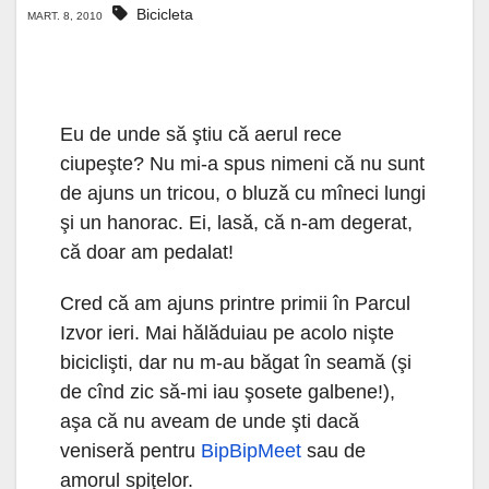
Bicicleta
MART. 8, 2010
Eu de unde să ştiu că aerul rece
ciupeşte? Nu mi-a spus nimeni că nu sunt
de ajuns un tricou, o bluză cu mîneci lungi
şi un hanorac. Ei, lasă, că n-am degerat,
că doar am pedalat!
Cred că am ajuns printre primii în Parcul
Izvor ieri. Mai hălăduiau pe acolo nişte
biciclişti, dar nu m-au băgat în seamă (şi
de cînd zic să-mi iau şosete galbene!),
aşa că nu aveam de unde şti dacă
veniseră pentru
BipBipMeet
sau de
amorul spiţelor.