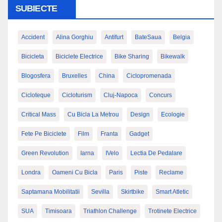
SUBIECTE
Accident
Alina Gorghiu
Antifurt
BateSaua
Belgia
Bicicleta
Biciclete Electrice
Bike Sharing
Bikewalk
Blogosfera
Bruxelles
China
Ciclopromenada
Cicloteque
Cicloturism
Cluj-Napoca
Concurs
Critical Mass
Cu Bicla La Metrou
Design
Ecologie
Fete Pe Biciclete
Film
Franta
Gadget
Green Revolution
Iarna
IVelo
Lectia De Pedalare
Londra
Oameni Cu Bicla
Paris
Piste
Reclame
Saptamana Mobilitatii
Sevilla
Skirtbike
Smart Atletic
SUA
Timisoara
Triathlon Challenge
Trotinete Electrice