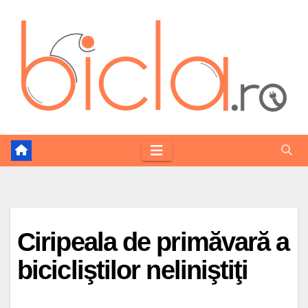
Skip
to
content
Ciripeala de primăvară a
bicicliştilor neliniştiţi