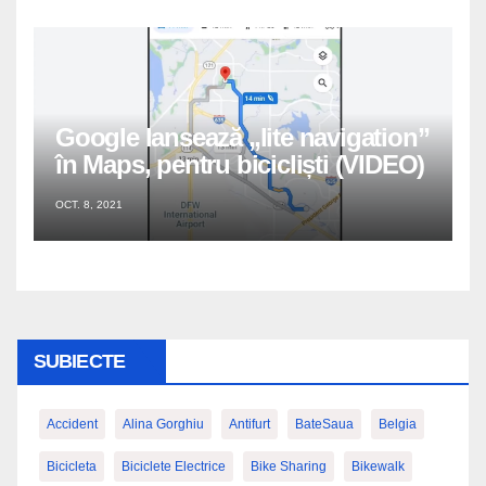
Google lansează „lite navigation”
în Maps, pentru bicicliști (VIDEO)
OCT. 8, 2021
SUBIECTE
Accident
Alina Gorghiu
Antifurt
BateSaua
Belgia
Bicicleta
Biciclete Electrice
Bike Sharing
Bikewalk