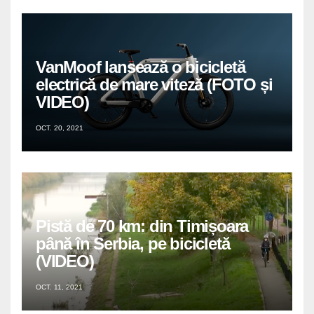
VanMoof lansează o bicicletă
electrică de mare viteză (FOTO și
VIDEO)
OCT. 20, 2021
Pistă de 70 km: din Timișoara
până în Serbia, pe bicicletă
(VIDEO)
OCT. 11, 2021