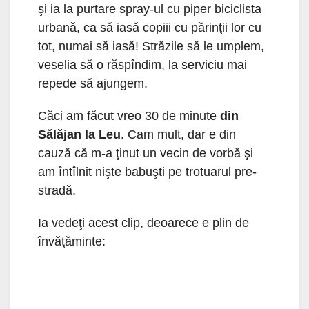
şi ia la purtare spray-ul cu piper biciclista
urbană, ca să iasă copiii cu părinţii lor cu
tot, numai să iasă! Străzile să le umplem,
veselia să o răspîndim, la serviciu mai
repede să ajungem.
Căci am făcut vreo 30 de minute
din
Sălăjan la Leu
. Cam mult, dar e din
cauză că m-a ţinut un vecin de vorbă şi
am întîlnit nişte babuşti pe trotuarul pre-
stradă.
Ia vedeţi acest clip, deoarece e plin de
învăţăminte: