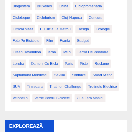
Blogosfera
Bruxelles
China
Ciclopromenada
Cicloteque
Cicloturism
Cluj-Napoca
Concurs
Critical Mass
Cu Bicla La Metrou
Design
Ecologie
Fete Pe Biciclete
Film
Franta
Gadget
Green Revolution
Iarna
IVelo
Lectia De Pedalare
Londra
Oameni Cu Bicla
Paris
Piste
Reclame
Saptamana Mobilitatii
Sevilla
Skirtbike
Smart Atletic
SUA
Timisoara
Triathlon Challenge
Trotinete Electrice
Velobello
Verde Pentru Biciclete
Ziua Fara Masini
EXPLOREAZĂ