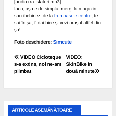
[audio:rra_sfaturi.mp3]
Iaca, aşa e de simplu: mergi la magazin
sau închiriezi de la
frumoasele centre
, te
sui în şa, îi dai bice şi vezi oraşul altfel din
şa!
Foto deschidere:
Simcute
Navigare
VIDEO Cicloteque
VIDEO:
s-a extins, noi ne-am
SkirtBike în
în
plimbat
două minute
articole
ARTICOLE ASEMĂNĂTOARE