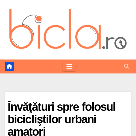
Skip
to
content
Învăţături spre folosul
bicicliştilor urbani
amatori