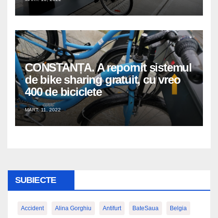
CONSTANȚA. A repornit sistemul
de bike sharing gratuit, cu vreo
400 de biciclete
MART. 11, 2022
SUBIECTE
Accident
Alina Gorghiu
Antifurt
BateSaua
Belgia