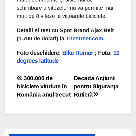
schimbare a vitezelor nu va permite mai
mult de 8 viteze la viitoarele biciclete.
Detalii şi test cu Spot Brand Ajax Belt
(1.700 de dolari) la
Thestreet.com
.
Foto deschidere:
Bike Rumor
; Foto:
10
degrees latitude
Navigare
300.000 de
Decada Acţiunii
biciclete vîndute în
pentru Siguranţa
în
România anul trecut
Rutieră
articole