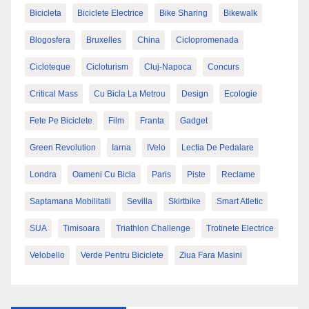
Bicicleta
Biciclete Electrice
Bike Sharing
Bikewalk
Blogosfera
Bruxelles
China
Ciclopromenada
Cicloteque
Cicloturism
Cluj-Napoca
Concurs
Critical Mass
Cu Bicla La Metrou
Design
Ecologie
Fete Pe Biciclete
Film
Franta
Gadget
Green Revolution
Iarna
IVelo
Lectia De Pedalare
Londra
Oameni Cu Bicla
Paris
Piste
Reclame
Saptamana Mobilitatii
Sevilla
Skirtbike
Smart Atletic
SUA
Timisoara
Triathlon Challenge
Trotinete Electrice
Velobello
Verde Pentru Biciclete
Ziua Fara Masini