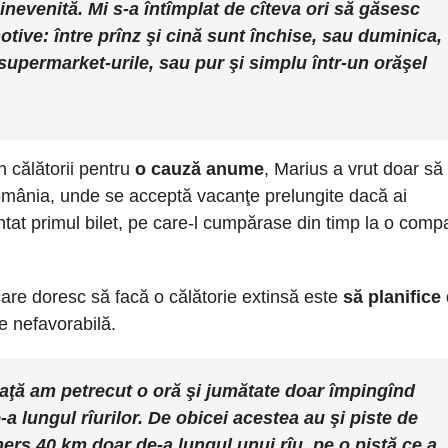
nevenită. Mi s-a întîmplat de cîteva ori să găsesc
tive: între prînz şi cină sunt închise, sau duminica,
supermarket-urile, sau pur şi simplu într-un orăşel
n călătorii pentru
o cauză anume
, Marius a vrut doar să
mânia, unde se acceptă vacanţe prelungite dacă ai
tat primul bilet, pe care-l cumpărase din timp la o comp
 care doresc să facă o călătorie extinsă este
să planifice
e nefavorabilă.
neaţă am petrecut o oră şi jumătate doar împingînd
e-a lungul rîurilor. De obicei acestea au şi piste de
ers 40 km doar de-a lungul unui rîu, pe o pistă ce a