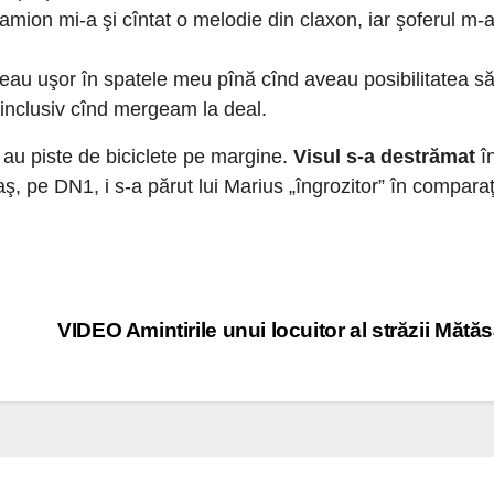
mion mi-a şi cîntat o melodie din claxon, iar şoferul m-
eau uşor în spatele meu pînă cînd aveau posibilitatea s
inclusiv cînd mergeam la deal.
 au piste de biciclete pe margine.
Visul s-a destrămat
î
ş, pe DN1, i s-a părut lui Marius „îngrozitor” în compara
VIDEO Amintirile unui locuitor al străzii Mătăs