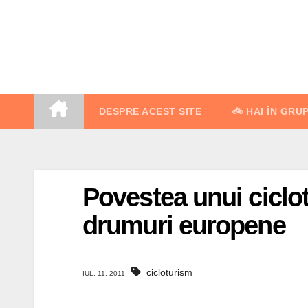
Skip
to
content
DESPRE ACEST SITE
🚲 HAI ÎN GRU
Povestea unui ciclot
drumuri europene
cicloturism
IUL. 11, 2011