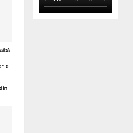
 aibă
anie
 din