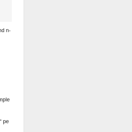
nd n-
emple
” pe