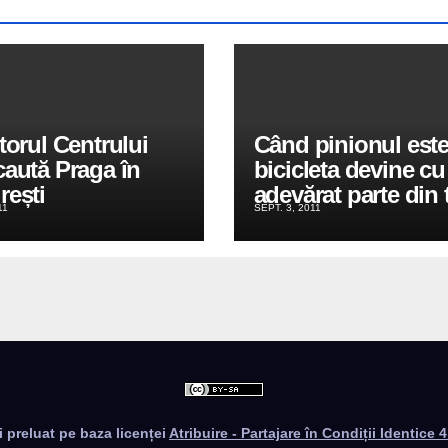
torul Centrului
Când pinionul este 
aută Praga în
bicicleta devine cu
rești
adevărat parte din 
11
SEPT. 3, 2011
i preluat pe baza licenței
Atribuire - Partajare în Condiții Identice 