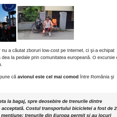
nu a căutat zboruri low-cost pe Internet, ci şi-a echipat
t să dea la pedale prin comunitatea europeană. O excursie
n.
 spune că
avionul este cel mai comod
între România şi
:
leta la bagaj, spre deosebire de trenurile dintre
 acceptată. Costul transportului bicicletei a fost de 
 menţiune: trenurile din Europa permit şi au locuri