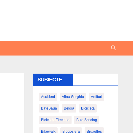
SUBIECTE
Accident
Alina Gorghiu
Antifurt
BateSaua
Belgia
Bicicleta
Biciclete Electrice
Bike Sharing
Bikewalk
Blogosfera
Bruxelles