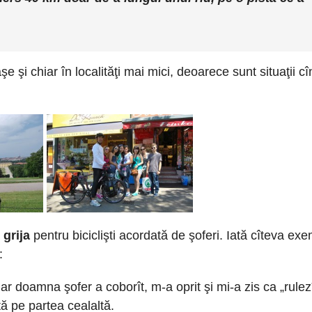
şe şi chiar în localităţi mai mici, deoarece sunt situaţii cî
a
grija
pentru biciclişti acordată de şoferi. Iată cîteva ex
:
ar doamna şofer a coborît, m-a oprit şi mi-a zis ca „rulez
tă pe partea cealaltă.