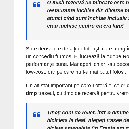
O mică rezervă de mîncare este bi
restaurante închise din diverse mo
atunci cînd sunt închise inclusiv 
erau închise pentru că era luni!
Spre deosebire de alţi cicloturişti care merg î
un concediu frumos. El lucrează la Adobe Ro
performanţe bune. Managerii chiar i-au decon
low-cost, dar pe care nu l-a mai putut folosi.
Un alt sfat important pe care-l oferă el celor
timp
traseul, cu timp de rezervă pentru vrem
Ţineţi cont de relief, într-o dimi
bicicleta la deal. Alegeţi trasee d
biclete amenajate (în Franţa am m