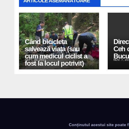
ARTICOLE ASEMĂNĂTOARE
Când bicicleta
Direc
salvează viața (sau
Ceh c
cum medicul ciclist a
Bucu
SEPT. 30, 2021
NOV. 7, 20
fost la locul potrivit)
Conținutul acestui site poate f