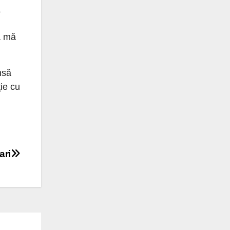
a
ă mă
nsă
ţie cu
ari