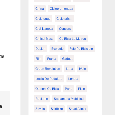
China
Ciclopromenada
Cicloteque
Cicloturism
Cluj-Napoca
Concurs
Critical Mass
Cu Bicla La Metrou
Design
Ecologie
Fete Pe Biciclete
 de
Film
Franta
Gadget
Green Revolution
Iarna
IVelo
Lectia De Pedalare
Londra
Oameni Cu Bicla
Paris
Piste
Reclame
Saptamana Mobilitatii
25
Sevilla
Skirtbike
Smart Atletic