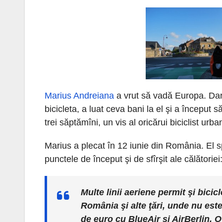
Marius Andreiana
a vrut să vadă Europa. Dar 
bicicleta, a luat ceva bani la el şi a începu
trei săptămîni, un vis al oricărui biciclist urba
Marius a plecat în 12 iunie din România. El
punctele de început şi de sfîrşit ale călătoriei
Multe linii aeriene permit şi bicic
România şi alte ţări, unde nu este
de euro cu BlueAir şi AirBerlin. O