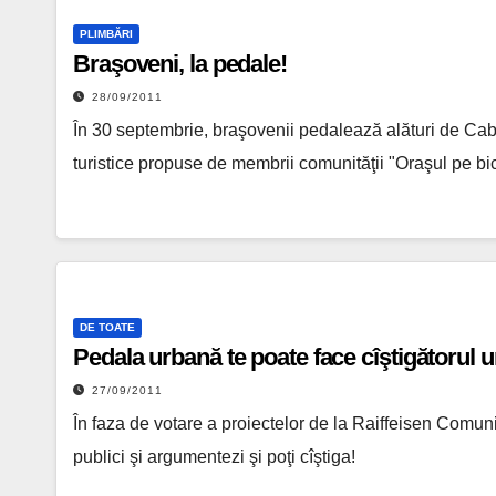
PLIMBĂRI
Braşoveni, la pedale!
28/09/2011
În 30 septembrie, braşovenii pedalează alături de Cabr
turistice propuse de membrii comunităţii "Oraşul pe bic
DE TOATE
Pedala urbană te poate face cîştigătorul un
27/09/2011
În faza de votare a proiectelor de la Raiffeisen Comun
publici şi argumentezi şi poţi cîştiga!