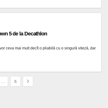
own 5 de la Decathlon
r ceva mai mult decît o pliabilă cu o singură viteză, dar
e
…
5