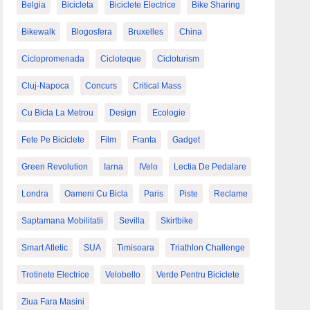
Belgia
Bicicleta
Biciclete Electrice
Bike Sharing
Bikewalk
Blogosfera
Bruxelles
China
Ciclopromenada
Cicloteque
Cicloturism
Cluj-Napoca
Concurs
Critical Mass
Cu Bicla La Metrou
Design
Ecologie
Fete Pe Biciclete
Film
Franta
Gadget
Green Revolution
Iarna
IVelo
Lectia De Pedalare
Londra
Oameni Cu Bicla
Paris
Piste
Reclame
Saptamana Mobilitatii
Sevilla
Skirtbike
Smart Atletic
SUA
Timisoara
Triathlon Challenge
Trotinete Electrice
Velobello
Verde Pentru Biciclete
Ziua Fara Masini