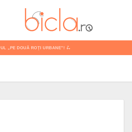
PUL „PE DOUĂ ROȚI URBANE”! 🛴