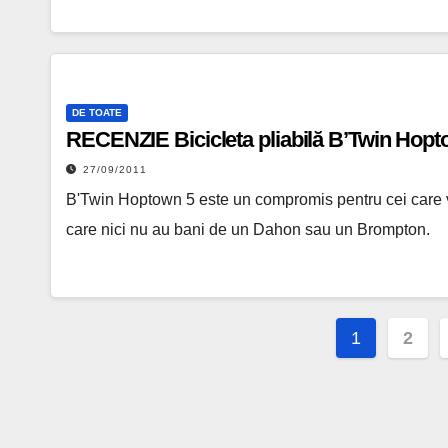
DE TOATE
RECENZIE Bicicleta pliabilă B’Twin Hopt
27/09/2011
B'Twin Hoptown 5 este un compromis pentru cei care vo
care nici nu au bani de un Dahon sau un Brompton.
Paginați
1
2
articole