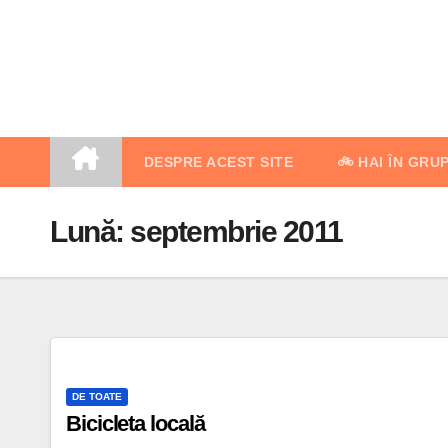
Skip
to
content
DESPRE ACEST SITE
🚲 HAI ÎN GRU
Lună:
septembrie 2011
DE TOATE
Bicicleta locală