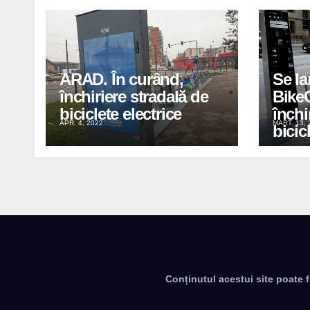
ARAD. În curând,
Se la
închiriere stradală de
BikeC
biciclete electrice
închi
APR. 4, 2022
MART. 13, 
bicic
Conținutul acestui site poate f