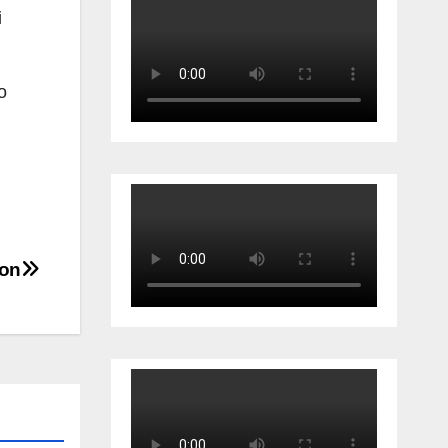
i
o
lon