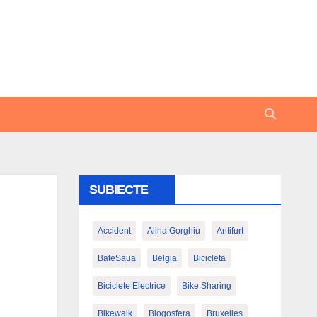
SUBIECTE
Accident
Alina Gorghiu
Antifurt
BateSaua
Belgia
Bicicleta
Biciclete Electrice
Bike Sharing
Bikewalk
Blogosfera
Bruxelles