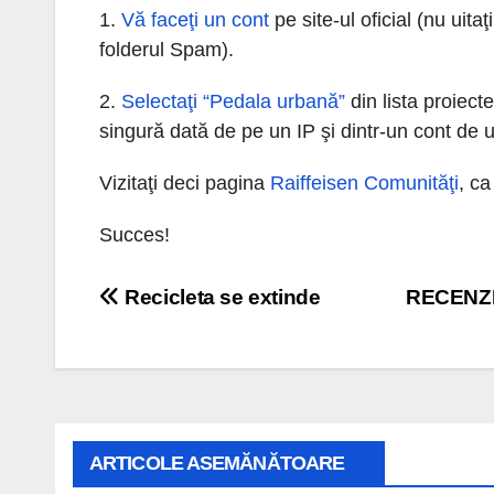
1.
Vă faceţi un cont
pe site-ul oficial (nu uitaţi
folderul Spam).
2.
Selectaţi “Pedala urbană”
din lista proiect
singură dată de pe un IP şi dintr-un cont de u
Vizitaţi deci pagina
Raiffeisen Comunităţi
, ca
Succes!
Navigare
Recicleta se extinde
RECENZIE
în
articole
ARTICOLE ASEMĂNĂTOARE