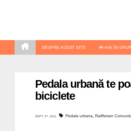
Skip
to
content
DESPRE ACEST SITE
🚲 HAI ÎN GRU
Pedala urbană te poa
biciclete
,
Pedala urbana
Raiffeisen Comunita
SEPT. 27, 2011