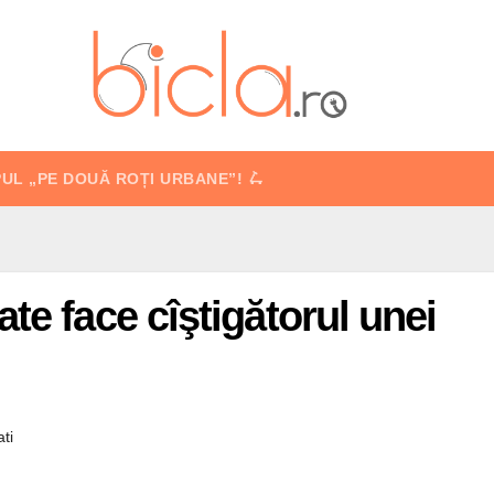
PUL „PE DOUĂ ROȚI URBANE”! 🛴
te face cîştigătorul unei
ti