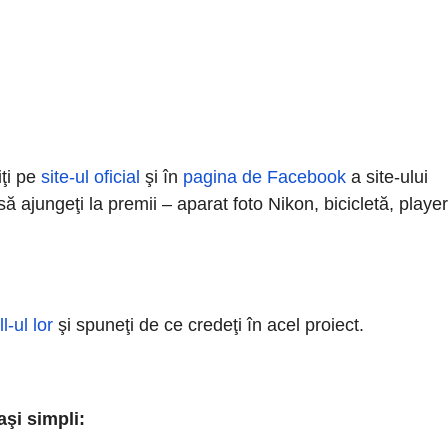
iţi pe
site-ul oficial
şi în
pagina de Facebook
a site-ului
ă ajungeţi la premii – aparat foto Nikon, bicicletă, player
l-ul lor
şi spuneţi de ce credeţi în acel proiect.
şi simpli: