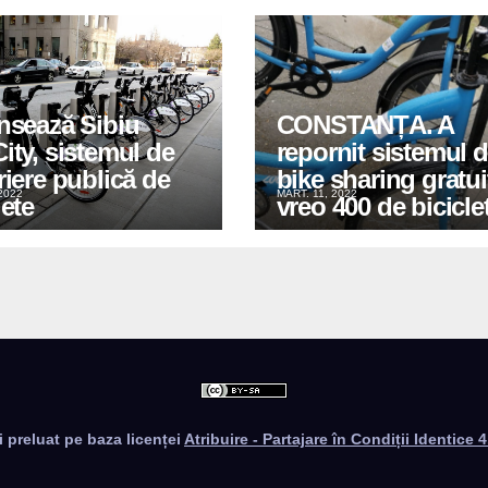
nsează Sibiu
CONSTANȚA. A
ity, sistemul de
repornit sistemul 
riere publică de
bike sharing gratui
2022
MART. 11, 2022
lete
vreo 400 de bicicle
i preluat pe baza licenței
Atribuire - Partajare în Condiții Identice 