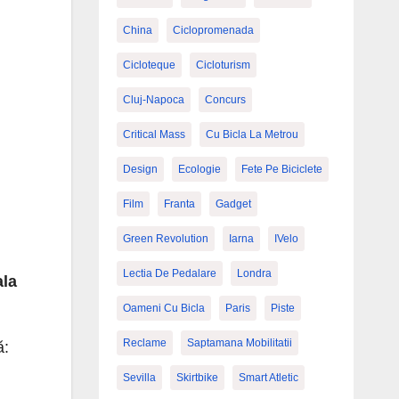
China
Ciclopromenada
Cicloteque
Cicloturism
Cluj-Napoca
Concurs
Critical Mass
Cu Bicla La Metrou
Design
Ecologie
Fete Pe Biciclete
Film
Franta
Gadget
Green Revolution
Iarna
IVelo
Lectia De Pedalare
Londra
la
Oameni Cu Bicla
Paris
Piste
Reclame
Saptamana Mobilitatii
ă:
Sevilla
Skirtbike
Smart Atletic