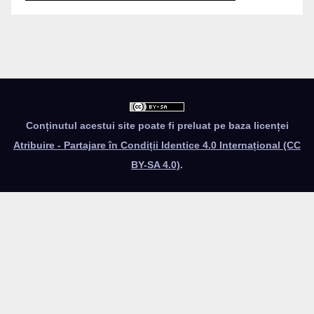
Conținutul acestui site poate fi preluat pe baza licenței
Atribuire - Partajare în Condiții Identice 4.0 Internațional (CC
BY-SA 4.0)
.