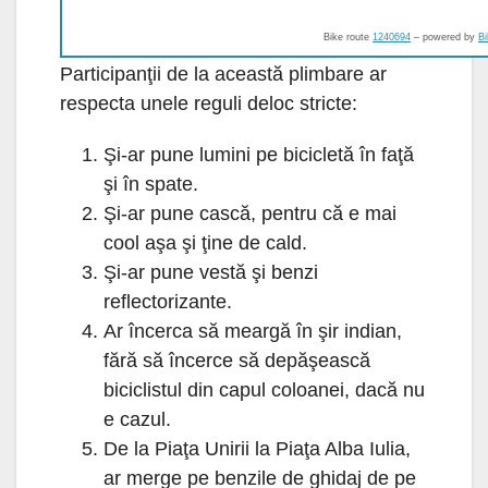
Bike route
1240694
– powered by
B
Participanţii de la această plimbare ar
respecta unele reguli deloc stricte:
Şi-ar pune lumini pe bicicletă în faţă
şi în spate.
Şi-ar pune cască, pentru că e mai
cool aşa şi ţine de cald.
Şi-ar pune vestă şi benzi
reflectorizante.
Ar încerca să meargă în şir indian,
fără să încerce să depăşească
biciclistul din capul coloanei, dacă nu
e cazul.
De la Piaţa Unirii la Piaţa Alba Iulia,
ar merge pe benzile de ghidaj de pe