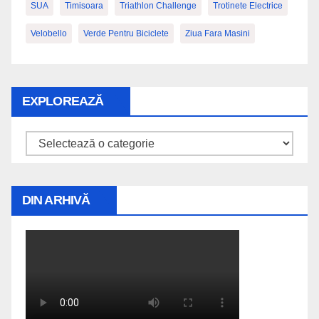
SUA
Timisoara
Triathlon Challenge
Trotinete Electrice
Velobello
Verde Pentru Biciclete
Ziua Fara Masini
EXPLOREAZĂ
Explorează
DIN ARHIVĂ