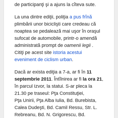
de participanţi şi a ajuns la cîteva sute.
La una dintre ediţii, poliţia
a pus frînă
plimbării unor biciclişti care credeau că
noaptea se pedalează mai uşor în oraşul
sufocat de automobile, printr-o amendă
administrată prompt de
oamenii legii
.
Citiţi pe acest site
istoria acestui
eveniment de ciclism urban
.
Dacă ar exista ediţia a 7-a, ar fi în
11
septembrie 2011
. Întîlnirea ar fi
la ora 21
,
în parcul Izvor, la statui. S-ar pleca la
21.30 pe traseul: Pţa Constituţiei,
Pţa Unirii, Pţa Alba Iulia, Bd. Burebista,
Calea Dudeşti, Bd. Camil Ressu, Str. L.
Rebreanu, Bd. N. Grigorescu, Bd.