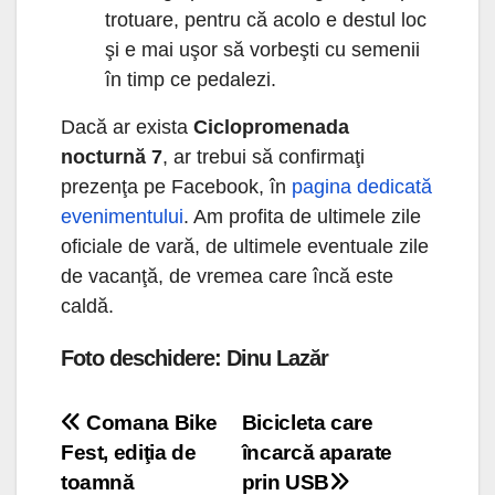
trotuare, pentru că acolo e destul loc
şi e mai uşor să vorbeşti cu semenii
în timp ce pedalezi.
Dacă ar exista
Ciclopromenada
nocturnă 7
, ar trebui să confirmaţi
prezenţa pe Facebook, în
pagina dedicată
evenimentului
. Am profita de ultimele zile
oficiale de vară, de ultimele eventuale zile
de vacanţă, de vremea care încă este
caldă.
Foto deschidere: Dinu Lazăr
Navigare
Comana Bike
Bicicleta care
Fest, ediţia de
încarcă aparate
în
toamnă
prin USB