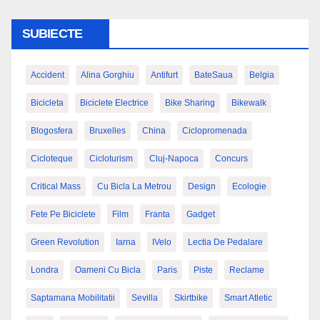
SUBIECTE
Accident
Alina Gorghiu
Antifurt
BateSaua
Belgia
Bicicleta
Biciclete Electrice
Bike Sharing
Bikewalk
Blogosfera
Bruxelles
China
Ciclopromenada
Cicloteque
Cicloturism
Cluj-Napoca
Concurs
Critical Mass
Cu Bicla La Metrou
Design
Ecologie
Fete Pe Biciclete
Film
Franta
Gadget
Green Revolution
Iarna
IVelo
Lectia De Pedalare
Londra
Oameni Cu Bicla
Paris
Piste
Reclame
Saptamana Mobilitatii
Sevilla
Skirtbike
Smart Atletic