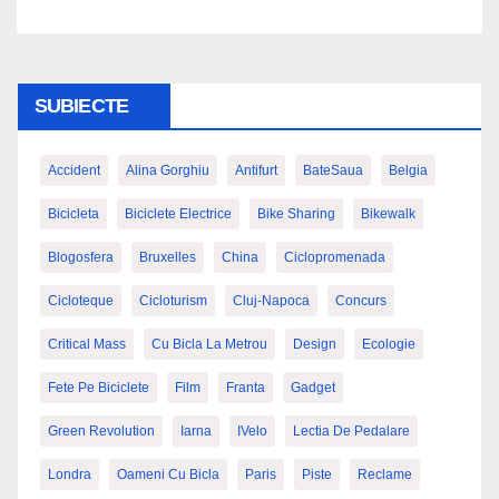
SUBIECTE
Accident
Alina Gorghiu
Antifurt
BateSaua
Belgia
Bicicleta
Biciclete Electrice
Bike Sharing
Bikewalk
Blogosfera
Bruxelles
China
Ciclopromenada
Cicloteque
Cicloturism
Cluj-Napoca
Concurs
Critical Mass
Cu Bicla La Metrou
Design
Ecologie
Fete Pe Biciclete
Film
Franta
Gadget
Green Revolution
Iarna
IVelo
Lectia De Pedalare
Londra
Oameni Cu Bicla
Paris
Piste
Reclame