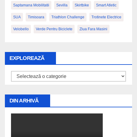
Saptamana Mobilitatii
Sevilla
Skirtbike
Smart Atletic
SUA
Timisoara
Triathlon Challenge
Trotinete Electrice
Velobello
Verde Pentru Biciclete
Ziua Fara Masini
EXPLOREAZĂ
Explorează
DIN ARHIVĂ