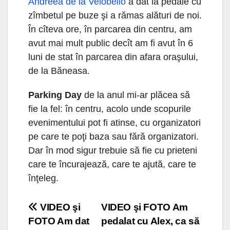
Andreea de la Velobello
a dat la pedale cu
zîmbetul pe buze şi a rămas alături de noi.
În cîteva ore, în parcarea din centru, am
avut mai mult public decît am fi avut în 6
luni de stat în parcarea din afara oraşului,
de la Băneasa.
Parking Day
de la anul mi-ar plăcea să
fie la fel: în centru, acolo unde scopurile
evenimentului pot fi atinse, cu organizatori
pe care te poţi baza sau fără organizatori.
Dar în mod sigur trebuie să fie cu prieteni
care te încurajează, care te ajută, care te
înţeleg.
Navigare
VIDEO şi
VIDEO şi FOTO Am
FOTO Am dat
pedalat cu Alex, ca să