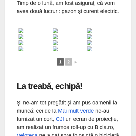
Timp de o lună, am fost asiguraţi că vom
avea două lucruri: gazon şi curent electric.
1
2
►
La treabă, echipă!
Şi ne-am tot pregătit şi am pus oamenii la
muncă: cei de la
Mai mult verde
ne-au
furnizat un cort,
CJI
un ecran de proiecţie,
am realizat un frumos roll-up cu Bicla.ro,
Veloteca
ne-a dat spre folosinţă o bicicletă