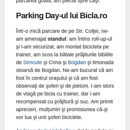
parcarea goală, am plecat spre căşi.
Parking Day-ul lui Bicla.ro
Într-o mică parcare de pe Str. Colţei, ne-
am amenajat
standul
: am întins roll-up-ul
şi l-am securizat, am montat bicicleta pe
trainer, am scos la bătaie prăjiturile bibilite
de
Simcute
şi Crina şi
Bogdan
şi limonada
stoarsă de Bogdan. Ne-am bucurat că am
fost în centrul oraşului şi că am fost
observaţi de şoferi şi de pietoni. I-am stors
de vlagă pe bicla cu trainer, dar i-am
recompensat cu prăjitură şi suc. Am primit
aprecieri, mulţumiri şi promisiunea că-şi
vor lua şi unii şoferi biciclete.