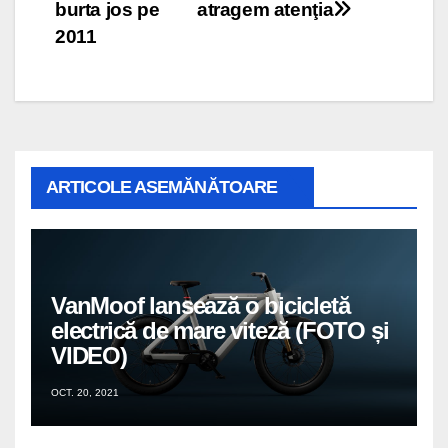
în
burta jos pe
atragem atenţia
articole
2011
ARTICOLE ASEMĂNĂTOARE
VanMoof lansează o bicicletă
electrică de mare viteză (FOTO și
VIDEO)
OCT. 20, 2021