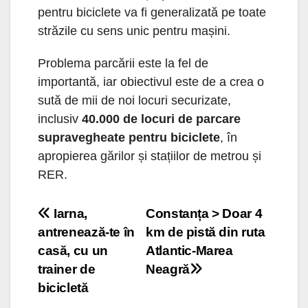
pentru biciclete va fi generalizată pe toate
străzile cu sens unic pentru mașini.
Problema parcării este la fel de
importantă, iar obiectivul este de a crea o
sută de mii de noi locuri securizate,
inclusiv
40.000 de locuri de parcare
supravegheate pentru biciclete
, în
apropierea gărilor și stațiilor de metrou și
RER.
Navigare
Iarna,
Constanța > Doar 4
antrenează-te în
km de pistă din ruta
în
casă, cu un
Atlantic-Marea
articole
trainer de
Neagră
bicicletă