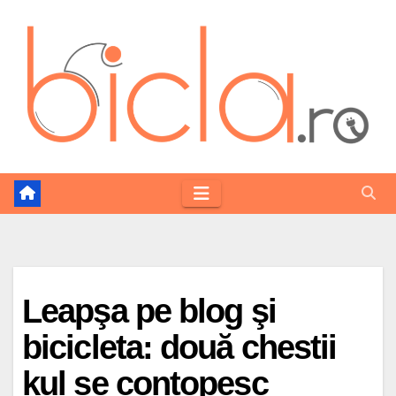
Skip
to
content
Leapşa pe blog şi
bicicleta: două chestii
kul se contopesc