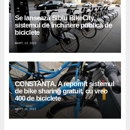
Se lansează Sibiu BikeCity,
sistemul de închiriere publică de
biciclete
MART. 13, 2022
CONSTANȚA. A repornit sistemul
de bike sharing gratuit, cu vreo
400 de biciclete
MART. 11, 2022