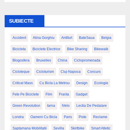
SUBIECTE
Accident
Alina Gorghiu
Antifurt
BateSaua
Belgia
Bicicleta
Biciclete Electrice
Bike Sharing
Bikewalk
Blogosfera
Bruxelles
China
Ciclopromenada
Cicloteque
Cicloturism
Cluj-Napoca
Concurs
Critical Mass
Cu Bicla La Metrou
Design
Ecologie
Fete Pe Biciclete
Film
Franta
Gadget
Green Revolution
Iarna
IVelo
Lectia De Pedalare
Londra
Oameni Cu Bicla
Paris
Piste
Reclame
Saptamana Mobilitatii
Sevilla
Skirtbike
Smart Atletic