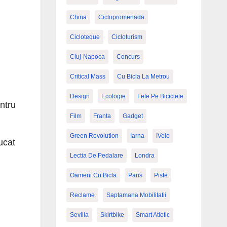
China
Ciclopromenada
Cicloteque
Cicloturism
Cluj-Napoca
Concurs
Critical Mass
Cu Bicla La Metrou
Design
Ecologie
Fete Pe Biciclete
entru
Film
Franta
Gadget
Green Revolution
Iarna
IVelo
ucat
Lectia De Pedalare
Londra
Oameni Cu Bicla
Paris
Piste
Reclame
Saptamana Mobilitatii
Sevilla
Skirtbike
Smart Atletic