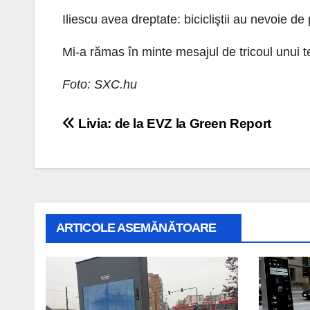
Iliescu avea dreptate: bicicliştii au nevoie de
Mi-a rămas în minte mesajul de tricoul unui ter
Foto: SXC.hu
Navigare
Livia: de la EVZ la Green Report
în
articole
ARTICOLE ASEMĂNĂTOARE