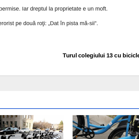
 permise. Iar dreptul la proprietate e un moft.
orist pe două roţi: „Dat în pista mă-sii”.
Turul colegiului 13 cu bicicl