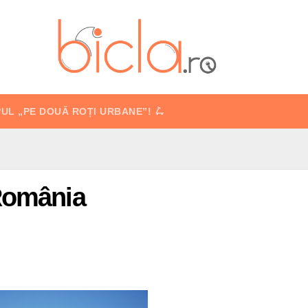
PUL „PE DOUĂ ROȚI URBANE”! 🛴
 România