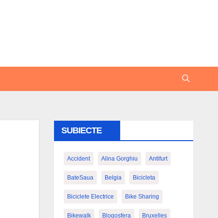
SUBIECTE
Accident
Alina Gorghiu
Antifurt
BateSaua
Belgia
Bicicleta
Biciclete Electrice
Bike Sharing
Bikewalk
Blogosfera
Bruxelles