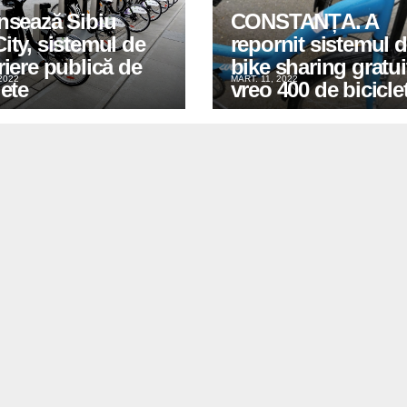
nsează Sibiu
CONSTANȚA. A
ity, sistemul de
repornit sistemul 
riere publică de
bike sharing gratui
2022
MART. 11, 2022
lete
vreo 400 de bicicle