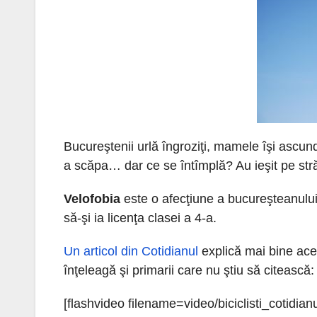
Bucureştenii urlă îngroziţi, mamele îşi ascund
a scăpa… dar ce se întîmplă? Au ieşit pe străzi
Velofobia
este o afecţiune a bucureşteanului
să-şi ia licenţa clasei a 4-a.
Un articol din Cotidianul
explică mai bine aces
înţeleagă şi primarii care nu ştiu să citească:
[flashvideo filename=video/biciclisti_cotidianul