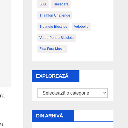
SUA
Timisoara
Triathlon Challenge
Trotinete Electrice
Velobello
Verde Pentru Biciclete
Ziua Fara Masini
EXPLOREAZĂ
Explorează
ora
DIN ARHIVĂ
sau