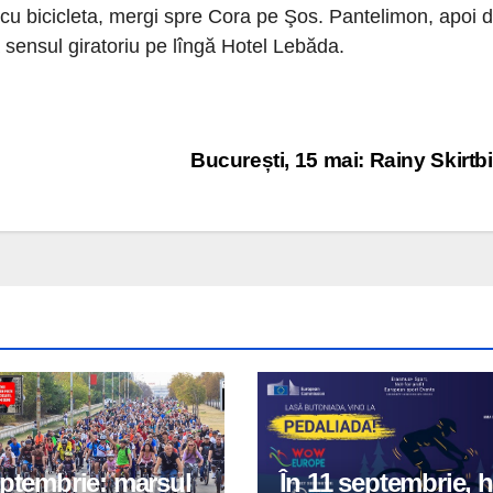
cu bicicleta, mergi spre Cora pe Şos. Pantelimon, apoi d
la sensul giratoriu pe lîngă Hotel Lebăda.
București, 15 mai: Rainy Skirtb
eptembrie: marșul
În 11 septembrie, h