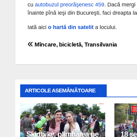
cu
autobuzul preorăşenesc 459
. Dacă mergi 
înainte pînă ieşi din Bucureşti, faci dreapta 
Iată aici
o hartă din satelit
a locului.
Navigare
Mîncare, bicicletă, Transilvania
în
articole
ARTICOLE ASEMĂNĂTOARE
Skirtbike, plimbarea pe
18 s