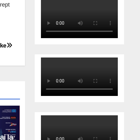
rept
ike
ai la