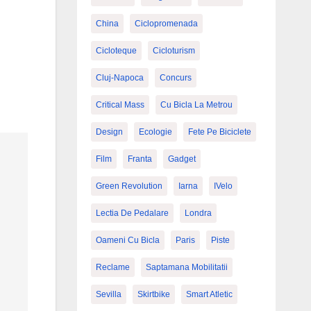
China
Ciclopromenada
Cicloteque
Cicloturism
Cluj-Napoca
Concurs
Critical Mass
Cu Bicla La Metrou
Design
Ecologie
Fete Pe Biciclete
Film
Franta
Gadget
Green Revolution
Iarna
IVelo
Lectia De Pedalare
Londra
Oameni Cu Bicla
Paris
Piste
Reclame
Saptamana Mobilitatii
Sevilla
Skirtbike
Smart Atletic