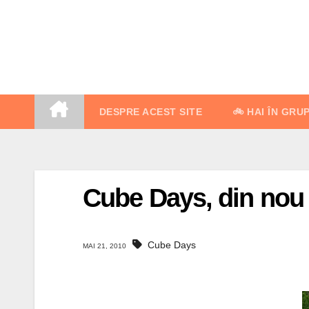
Skip
to
content
DESPRE ACEST SITE
🚲 HAI ÎN GRU
Cube Days, din nou
Cube Days
MAI 21, 2010