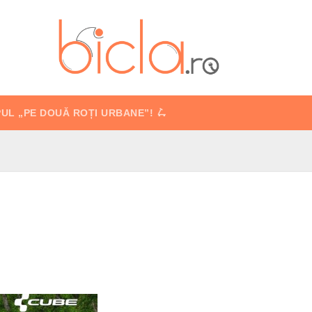
PUL „PE DOUĂ ROȚI URBANE”! 🛴