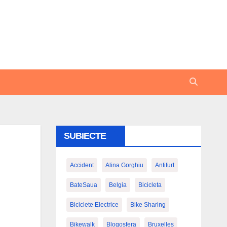
SUBIECTE
Accident
Alina Gorghiu
Antifurt
BateSaua
Belgia
Bicicleta
Biciclete Electrice
Bike Sharing
Bikewalk
Blogosfera
Bruxelles