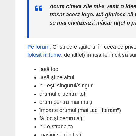
Acum cîteva zile mi-a venit o ide
trasat acest logo. Mă gîndesc că 
se mai civilizează măcar niţel o p
Pe forum
, Cristi cere ajutorul în ceea ce pr
folosit în lume
, de altfel) în aşa fel încît să 
lasă loc
lasă şi pe altul
nu eşti singurul/singur
drumul e pentru toţi
drum pentru mai mulţi
împarte drumul (mai „ad litteram”)
fă loc şi pentru alţii
nu e strada ta
maşini şi biciclişti