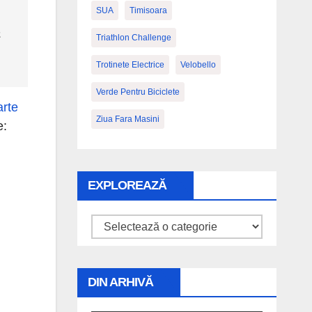
SUA
Timisoara
a
Triathlon Challenge
Trotinete Electrice
Velobello
Verde Pentru Biciclete
arte
Ziua Fara Masini
e:
EXPLOREAZĂ
Explorează
DIN ARHIVĂ