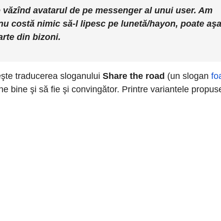
e văzînd avatarul de pe messenger al unui user. Am
nu costă nimic să-l lipesc pe lunetă/hayon, poate aş
arte din bizoni.
iveşte traducerea sloganului
Share the road
(un slogan
fo
sune bine şi să fie şi convingător. Printre variantele propus