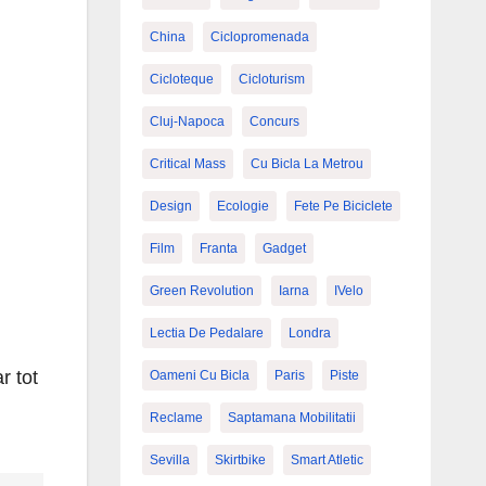
China
Ciclopromenada
Cicloteque
Cicloturism
Cluj-Napoca
Concurs
Critical Mass
Cu Bicla La Metrou
Design
Ecologie
Fete Pe Biciclete
Film
Franta
Gadget
Green Revolution
Iarna
IVelo
Lectia De Pedalare
Londra
r tot
Oameni Cu Bicla
Paris
Piste
Reclame
Saptamana Mobilitatii
Sevilla
Skirtbike
Smart Atletic