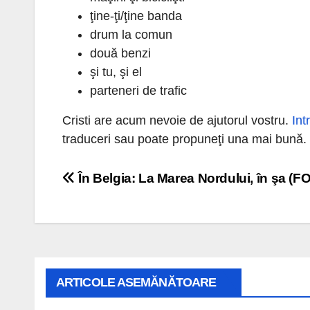
ţine-ţi/ţine banda
drum la comun
două benzi
şi tu, şi el
parteneri de trafic
Cristi are acum nevoie de ajutorul vostru.
Int
traduceri sau poate propuneţi una mai bună.
Navigare
În Belgia: La Marea Nordului, în şa (F
în
articole
ARTICOLE ASEMĂNĂTOARE