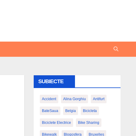
SUBIECTE
Accident
Alina Gorghiu
Antifurt
BateSaua
Belgia
Bicicleta
Biciclete Electrice
Bike Sharing
Bikewalk
Blogosfera
Bruxelles