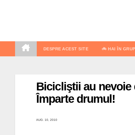
Skip
to
content
DESPRE ACEST SITE
🚲 HAI ÎN GRU
Bicicliştii au nevoie
Împarte drumul!
AUG. 10, 2010