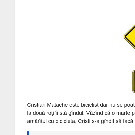
Cristian Matache este biciclist dar nu se poat
la două roţi îi stă gîndul. Văzînd că o marte p
amărîtul cu bicicleta, Cristi s-a gîndit să fac