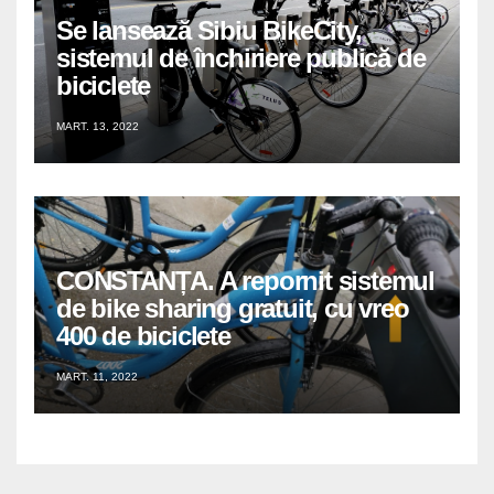
Se lansează Sibiu BikeCity,
sistemul de închiriere publică de
biciclete
MART. 13, 2022
CONSTANȚA. A repornit sistemul
de bike sharing gratuit, cu vreo
400 de biciclete
MART. 11, 2022