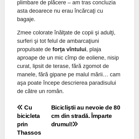
plimbare de plăcere – am tras concluzia
asta deoarece nu erau încărcaţi cu
bagaje.
Zmee colorate înălţate de copii şi adulţi,
surferi şi tot felul de ambarcaţiuni
propulsate de
forţa vîntului
, plaja
aproape de un mic cîmp de eoliene, nisip
curat, lipsit de terase, fără zgomot de
manele, fără gipane pe malul mării… cam
aşa poate începe descrierea paradisului
de către un român.
Navigare
Cu
Bicicliştii au nevoie de 80
bicicleta
cm din stradă. Împarte
în
prin
drumul!
articole
Thassos