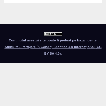
Conținutul acestui site poate fi preluat pe baza licenței
Atribuire - Partajare în Condiții Identice 4.0 Internațional (CC
BY-SA 4.0)
.