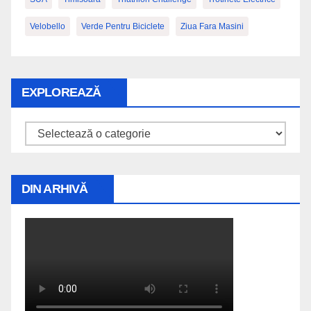
Velobello
Verde Pentru Biciclete
Ziua Fara Masini
EXPLOREAZĂ
Explorează
DIN ARHIVĂ