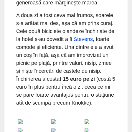
generoasă care mărgineşte marea.
A doua zi a fost ceva mai frumos, soarele
s-a arătat mai des, aşa că am prins curaj.
Cele două biciclete olandeze închiriate de
la hotel s-au dovedit a fi
Stevens
, foarte
comode şi eficiente. Una dintre ele a avut
un coş în faţă, aşa că am improvizat un
picnic pe plajă, printre valuri, nisip, zmee
şi nişte încercări de castele de nisip.
Închirierea a costa
t 15 euro pe zi
(costă 5
euro în plus pentru încă o zi, ceea ce mi
se pare foarte avantajos pentru o staţiune
atît de scumpă precum Knokke).