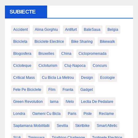
SUBIECTE
Accident
Alina Gorghiu
Antifurt
BateSaua
Belgia
Bicicleta
Biciclete Electrice
Bike Sharing
Bikewalk
Blogosfera
Bruxelles
China
Ciclopromenada
Cicloteque
Cicloturism
Cluj-Napoca
Concurs
Critical Mass
Cu Bicla La Metrou
Design
Ecologie
Fete Pe Biciclete
Film
Franta
Gadget
Green Revolution
Iarna
IVelo
Lectia De Pedalare
Londra
Oameni Cu Bicla
Paris
Piste
Reclame
Saptamana Mobilitatii
Sevilla
Skirtbike
Smart Atletic
SUA
Timisoara
Triathlon Challenge
Trotinete Electrice