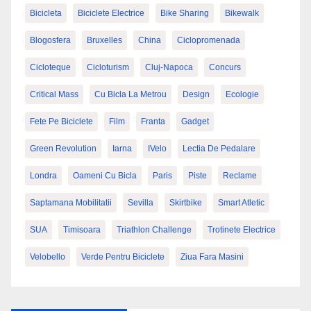
Bicicleta
Biciclete Electrice
Bike Sharing
Bikewalk
Blogosfera
Bruxelles
China
Ciclopromenada
Cicloteque
Cicloturism
Cluj-Napoca
Concurs
Critical Mass
Cu Bicla La Metrou
Design
Ecologie
Fete Pe Biciclete
Film
Franta
Gadget
Green Revolution
Iarna
IVelo
Lectia De Pedalare
Londra
Oameni Cu Bicla
Paris
Piste
Reclame
Saptamana Mobilitatii
Sevilla
Skirtbike
Smart Atletic
SUA
Timisoara
Triathlon Challenge
Trotinete Electrice
Velobello
Verde Pentru Biciclete
Ziua Fara Masini