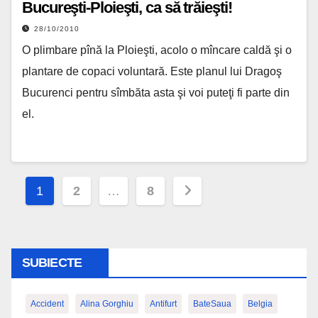
Bucureşti-Ploieşti, ca să trăieşti!
28/10/2010
O plimbare pînă la Ploieşti, acolo o mîncare caldă şi o
plantare de copaci voluntară. Este planul lui Dragoş
Bucurenci pentru sîmbăta asta şi voi puteţi fi parte din
el.
Paginație
1
2
…
8
articole
SUBIECTE
Accident
Alina Gorghiu
Antifurt
BateSaua
Belgia