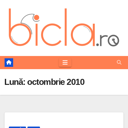
Skip
to
content
Lună:
octombrie 2010