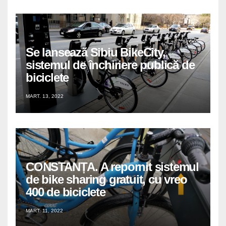
Se lansează Sibiu BikeCity,
sistemul de închiriere publică de
biciclete
MART. 13, 2022
CONSTANȚA. A repornit sistemul
de bike sharing gratuit, cu vreo
400 de biciclete
MART. 11, 2022