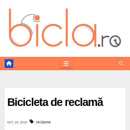
Skip
to
content
Bicicleta de reclamă
reclame
OCT. 16, 2010