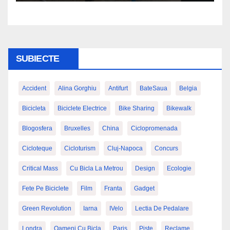
SUBIECTE
Accident
Alina Gorghiu
Antifurt
BateSaua
Belgia
Bicicleta
Biciclete Electrice
Bike Sharing
Bikewalk
Blogosfera
Bruxelles
China
Ciclopromenada
Cicloteque
Cicloturism
Cluj-Napoca
Concurs
Critical Mass
Cu Bicla La Metrou
Design
Ecologie
Fete Pe Biciclete
Film
Franta
Gadget
Green Revolution
Iarna
IVelo
Lectia De Pedalare
Londra
Oameni Cu Bicla
Paris
Piste
Reclame