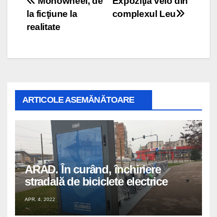
Navigare
Monowheel, de
Expoziţia velo din
la ficţiune la
complexul Leu
în
realitate
articole
ARTICOLE ASEMĂNĂTOARE
ARAD. În curând, închiriere
stradală de biciclete electrice
APR. 4, 2022