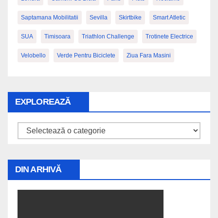
Saptamana Mobilitatii
Sevilla
Skirtbike
Smart Atletic
SUA
Timisoara
Triathlon Challenge
Trotinete Electrice
Velobello
Verde Pentru Biciclete
Ziua Fara Masini
EXPLOREAZĂ
Explorează
DIN ARHIVĂ