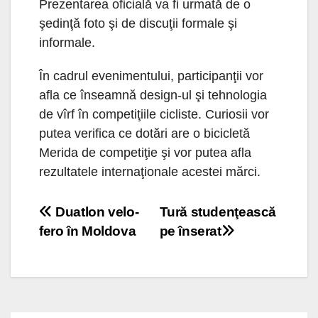
Prezentarea oficială va fi urmată de o
şedinţă foto şi de discuţii formale şi
informale.
În cadrul evenimentului, participanţii vor
afla ce înseamnă design-ul şi tehnologia
de vîrf în competiţiile cicliste. Curiosii vor
putea verifica ce dotări are o bicicletă
Merida de competiţie şi vor putea afla
rezultatele internaţionale acestei mărci.
Navigare
Duatlon velo-
Tură studenţească
fero în Moldova
pe înserat
în
articole