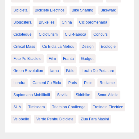
Bicicleta
Biciclete Electrice
Bike Sharing
Bikewalk
Blogosfera
Bruxelles
China
Ciclopromenada
Cicloteque
Cicloturism
Cluj-Napoca
Concurs
Critical Mass
Cu Bicla La Metrou
Design
Ecologie
Fete Pe Biciclete
Film
Franta
Gadget
Green Revolution
Iarna
IVelo
Lectia De Pedalare
Londra
Oameni Cu Bicla
Paris
Piste
Reclame
Saptamana Mobilitatii
Sevilla
Skirtbike
Smart Atletic
SUA
Timisoara
Triathlon Challenge
Trotinete Electrice
Velobello
Verde Pentru Biciclete
Ziua Fara Masini