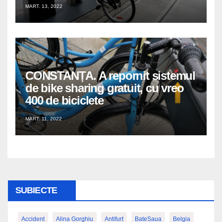
MART. 13, 2022
CONSTANȚA. A repornit sistemul
de bike sharing gratuit, cu vreo
400 de biciclete
MART. 11, 2022
SUBIECTE
Accident
Alina Gorghiu
Antifurt
BateSaua
Belgia