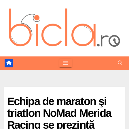
Skip
to
content
Echipa de maraton şi
triatlon NoMad Merida
Racing se prezintă