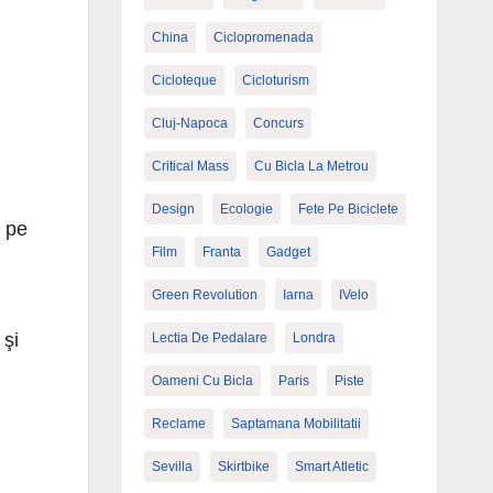
China
Ciclopromenada
Cicloteque
Cicloturism
Cluj-Napoca
Concurs
Critical Mass
Cu Bicla La Metrou
Design
Ecologie
Fete Pe Biciclete
i pe
Film
Franta
Gadget
Green Revolution
Iarna
IVelo
 şi
Lectia De Pedalare
Londra
Oameni Cu Bicla
Paris
Piste
Reclame
Saptamana Mobilitatii
Sevilla
Skirtbike
Smart Atletic