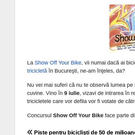
La
Show Off Your Bike
, vii numai dacă ai bic
tricicletă
în Bucureşti, ne-am înţeles, da?
Nu vei mai suferi că nu te observă lumea pe
cuvine. Vino în
9 iulie
, vizavi de intrarea în
tricicletele care vor defila vor fi votate de că
Concursul
Show Off Your Bike
face parte di
Navigare
Piste pentru biciclişti de 50 de milioane