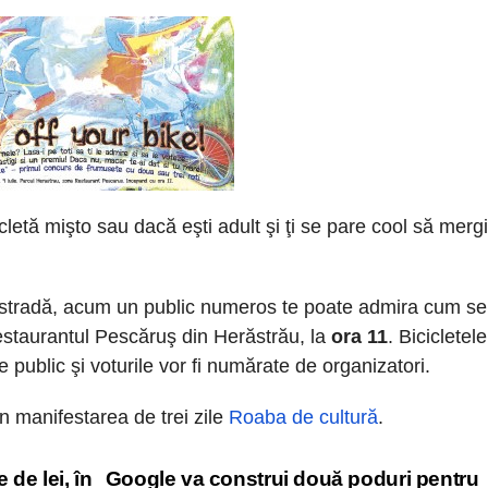
icletă mişto sau dacă eşti adult şi ţi se pare cool să merg
 stradă, acum un public numeros te poate admira cum se
 restaurantul Pescăruş din Herăstrău, la
ora 11
. Bicicletele
tre public şi voturile vor fi numărate de organizatori.
n manifestarea de trei zile
Roaba de cultură
.
 de lei, în
Google va construi două poduri pentru