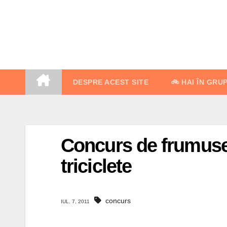
Skip
to
content
DESPRE ACEST SITE
🚲 HAI ÎN GRU
Concurs de frumuseţ
triciclete
concurs
IUL. 7, 2011