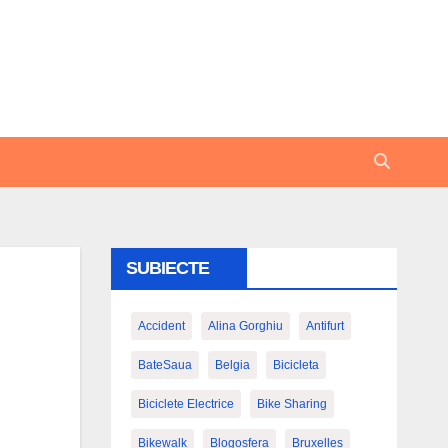
SUBIECTE
Accident
Alina Gorghiu
Antifurt
BateSaua
Belgia
Bicicleta
Biciclete Electrice
Bike Sharing
Bikewalk
Blogosfera
Bruxelles