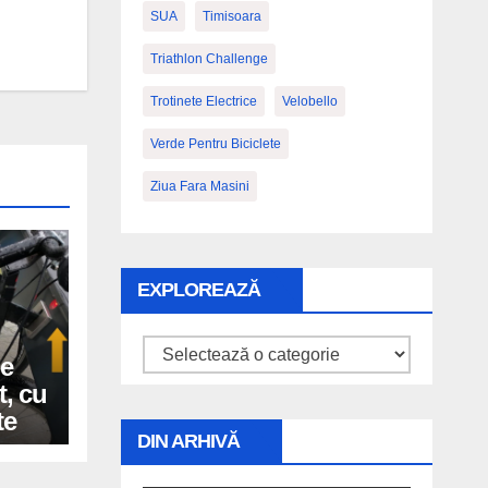
SUA
Timisoara
Triathlon Challenge
Trotinete Electrice
Velobello
Verde Pentru Biciclete
Ziua Fara Masini
EXPLOREAZĂ
Explorează
de
t, cu
te
DIN ARHIVĂ