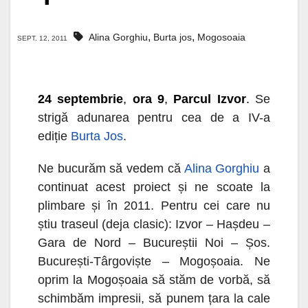
,
,
Alina Gorghiu
Burta jos
Mogosoaia
SEPT. 12, 2011
24 septembrie
,
ora 9
,
Parcul Izvor
.
Se
strigă adunarea pentru cea de a IV-a
ediție
Burta Jos
.
Ne bucurăm să vedem că
Alina Gorghiu
a
continuat acest proiect și ne scoate la
plimbare și în 2011. Pentru cei care nu
știu traseul (deja clasic): Izvor – Hașdeu –
Gara de Nord – Bucureștii Noi – Șos.
București-Târgoviște – Mogoșoaia. Ne
oprim la Mogoșoaia să stăm de vorbă, să
schimbăm impresii, să punem țara la cale