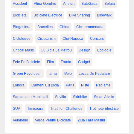
Accident
Alina Gorghiu
Antifurt
BateSaua
Belgia
Bicicleta
Biciclete Electrice
Bike Sharing
Bikewalk
Blogosfera
Bruxelles
China
Ciclopromenada
Cicloteque
Cicloturism
Cluj-Napoca
Concurs
Critical Mass
Cu Bicla La Metrou
Design
Ecologie
Fete Pe Biciclete
Film
Franta
Gadget
Green Revolution
Iarna
IVelo
Lectia De Pedalare
Londra
Oameni Cu Bicla
Paris
Piste
Reclame
Saptamana Mobilitatii
Sevilla
Skirtbike
Smart Atletic
SUA
Timisoara
Triathlon Challenge
Trotinete Electrice
Velobello
Verde Pentru Biciclete
Ziua Fara Masini