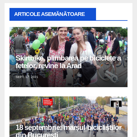
ARTICOLE ASEMĂNĂTOARE
Skirtbike, plimbarea pe biciclete a
fetelor, revine la Arad
SEPT. 17, 2021
18 septembrie: marșul bicicliștilor
din București