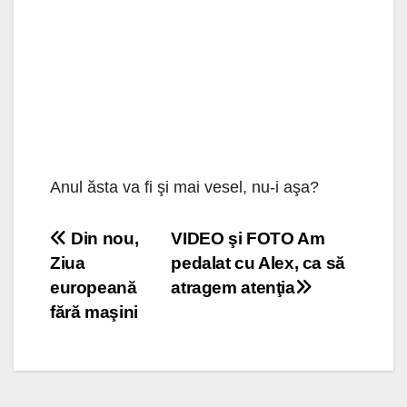
Anul ăsta va fi şi mai vesel, nu-i aşa?
Navigare
Din nou,
VIDEO şi FOTO Am
Ziua
pedalat cu Alex, ca să
în
europeană
atragem atenţia
articole
fără maşini