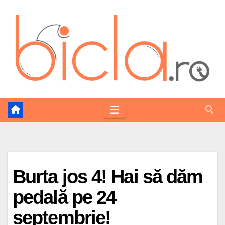
Skip
to
content
Burta jos 4! Hai să dăm
pedală pe 24
septembrie!