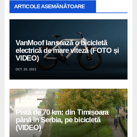
ARTICOLE ASEMĂNĂTOARE
VanMoof lansează o bicicletă
electrică de mare viteză (FOTO și
VIDEO)
OCT. 20, 2021
Pistă de 70 km: din Timișoara
până în Serbia, pe bicicletă
(VIDEO)