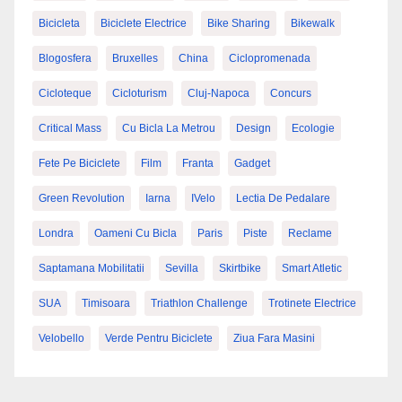
Bicicleta
Biciclete Electrice
Bike Sharing
Bikewalk
Blogosfera
Bruxelles
China
Ciclopromenada
Cicloteque
Cicloturism
Cluj-Napoca
Concurs
Critical Mass
Cu Bicla La Metrou
Design
Ecologie
Fete Pe Biciclete
Film
Franta
Gadget
Green Revolution
Iarna
IVelo
Lectia De Pedalare
Londra
Oameni Cu Bicla
Paris
Piste
Reclame
Saptamana Mobilitatii
Sevilla
Skirtbike
Smart Atletic
SUA
Timisoara
Triathlon Challenge
Trotinete Electrice
Velobello
Verde Pentru Biciclete
Ziua Fara Masini