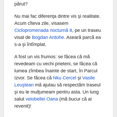
părut?
Nu mai fac diferenţa dintre vis şi realitate.
Acum cîteva zile, visasem
Ciclopromenada nocturnă 8
, pe un traseu
visat de
Bogdan Antohe
. Aseară parcă ea
s-a şi întîmplat.
A fost un vis frumos: se făcea că mă
revedeam cu vechi prieteni, se făcea că
lumea zîmbea înainte de start, în Parcul
Izvor. Se făcea că
Nku Cercel
şi
Vasile
Leuştean
mă ajutau să respectăm traseul
şi eu le mulţumeam pentru asta. Un lung
salut
velobellei Oana
(mă bucur că ai
revenit)!