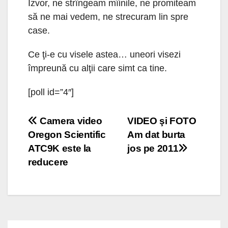
Izvor, ne strîngeam mîinile, ne promiteam
să ne mai vedem, ne strecuram lin spre
case.
Ce ţi-e cu visele astea… uneori visezi
împreună cu alţii care simt ca tine.
[poll id=”4″]
Navigare
Camera video
VIDEO şi FOTO
Oregon Scientific
Am dat burta
în
ATC9K este la
jos pe 2011
articole
reducere