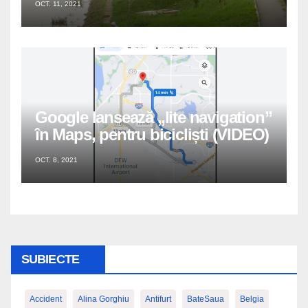
OCT. 11, 2021
Google lansează „lite navigation”
în Maps, pentru bicicliști (VIDEO)
OCT. 8, 2021
SUBIECTE
Accident
Alina Gorghiu
Antifurt
BateSaua
Belgia