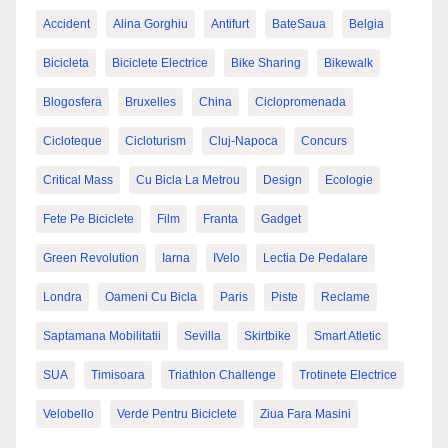
Accident
Alina Gorghiu
Antifurt
BateSaua
Belgia
Bicicleta
Biciclete Electrice
Bike Sharing
Bikewalk
Blogosfera
Bruxelles
China
Ciclopromenada
Cicloteque
Cicloturism
Cluj-Napoca
Concurs
Critical Mass
Cu Bicla La Metrou
Design
Ecologie
Fete Pe Biciclete
Film
Franta
Gadget
Green Revolution
Iarna
IVelo
Lectia De Pedalare
Londra
Oameni Cu Bicla
Paris
Piste
Reclame
Saptamana Mobilitatii
Sevilla
Skirtbike
Smart Atletic
SUA
Timisoara
Triathlon Challenge
Trotinete Electrice
Velobello
Verde Pentru Biciclete
Ziua Fara Masini