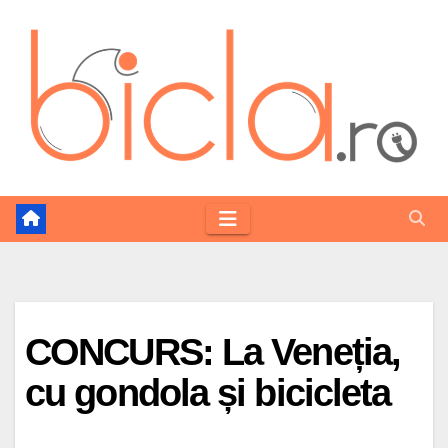
Skip
to
content
CONCURS: La Veneția,
cu gondola și bicicleta