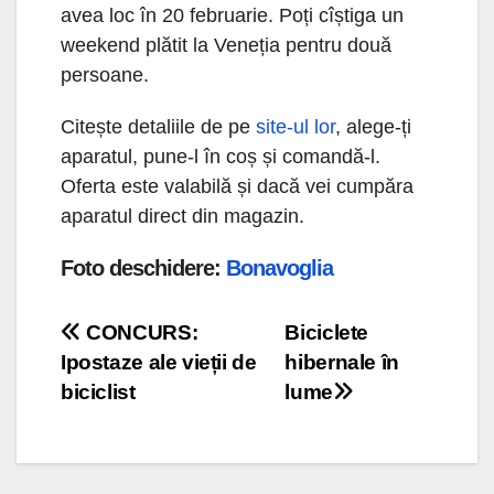
avea loc în 20 februarie. Poți cîștiga un
weekend plătit la Veneția pentru două
persoane.
Citește detaliile de pe
site-ul lor
, alege-ți
aparatul, pune-l în coș și comandă-l.
Oferta este valabilă și dacă vei cumpăra
aparatul direct din magazin.
Foto deschidere:
Bonavoglia
Navigare
CONCURS:
Biciclete
Ipostaze ale vieții de
hibernale în
în
biciclist
lume
articole