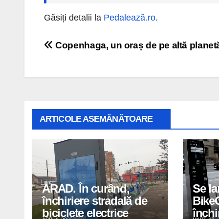
Găsiți detalii la
Pedalează.ro
.
Navigare
Copenhaga, un oraș de pe altă planet
în
articole
ARTICOLE ASEMĂNĂTOARE
ARAD. În curând,
Se la
închiriere stradală de
BikeC
biciclete electrice
închi