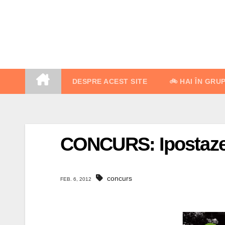
Skip
to
content
DESPRE ACEST SITE
🚲 HAI ÎN GRU
CONCURS: Ipostaze al
concurs
FEB. 6, 2012