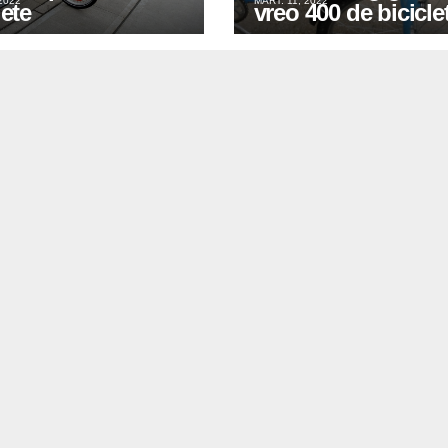
2022
MART. 11, 2022
lete
vreo 400 de bicicle