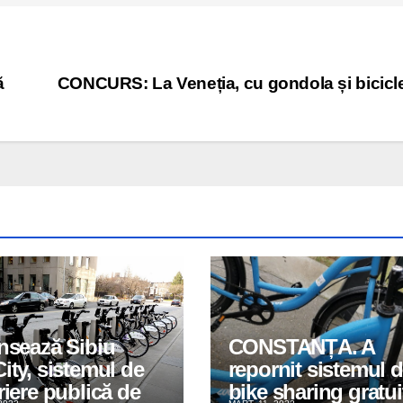
ă
CONCURS: La Veneția, cu gondola și bicicl
nsează Sibiu
CONSTANȚA. A
ity, sistemul de
repornit sistemul 
riere publică de
bike sharing gratui