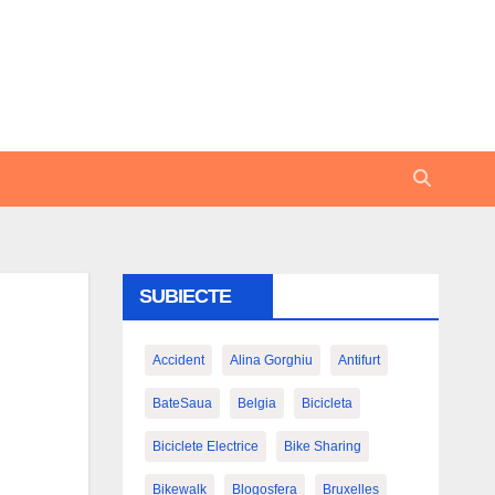
SUBIECTE
Accident
Alina Gorghiu
Antifurt
BateSaua
Belgia
Bicicleta
Biciclete Electrice
Bike Sharing
Bikewalk
Blogosfera
Bruxelles