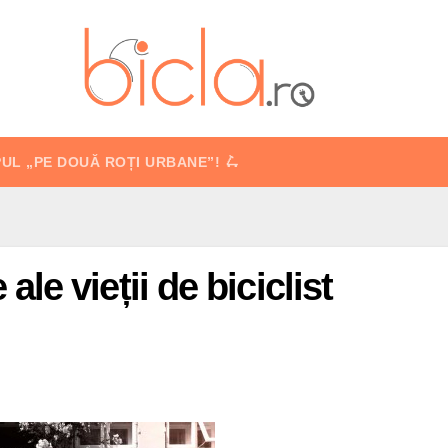
PUL „PE DOUĂ ROȚI URBANE”! 🛴
e vieții de biciclist