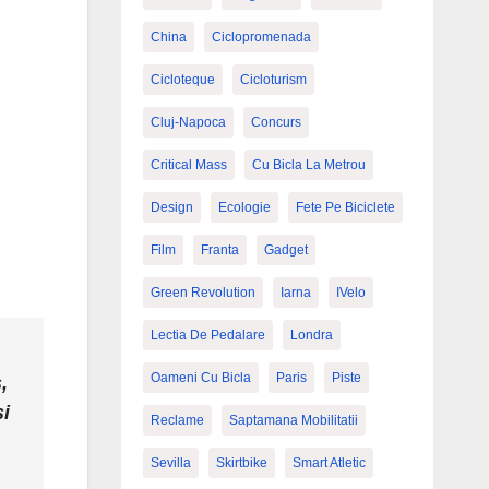
China
Ciclopromenada
Cicloteque
Cicloturism
Cluj-Napoca
Concurs
Critical Mass
Cu Bicla La Metrou
Design
Ecologie
Fete Pe Biciclete
Film
Franta
Gadget
Green Revolution
Iarna
IVelo
Lectia De Pedalare
Londra
Oameni Cu Bicla
Paris
Piste
,
şi
Reclame
Saptamana Mobilitatii
Sevilla
Skirtbike
Smart Atletic