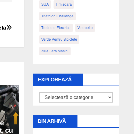
SUA
Timisoara
Triathlon Challenge
eta
Trotinete Electrice
Velobello
Verde Pentru Biciclete
Ziua Fara Masini
EXPLOREAZĂ
Explorează
DIN ARHIVĂ
de
t, cu