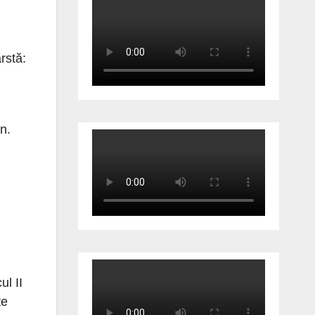
rstă:
n.
l
ul II
te