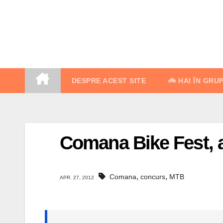
Skip
to
content
DESPRE ACEST SITE
🚲 HAI ÎN GRU
Comana Bike Fest, a
,
,
Comana
concurs
MTB
APR. 27, 2012