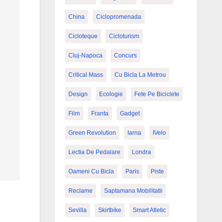
China
Ciclopromenada
Cicloteque
Cicloturism
Cluj-Napoca
Concurs
Critical Mass
Cu Bicla La Metrou
Design
Ecologie
Fete Pe Biciclete
Film
Franta
Gadget
Green Revolution
Iarna
IVelo
Lectia De Pedalare
Londra
Oameni Cu Bicla
Paris
Piste
Reclame
Saptamana Mobilitatii
Sevilla
Skirtbike
Smart Atletic