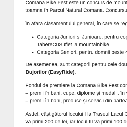
Comana Bike Fest este un concurs de mountain
toamna în Parcul Natural Comana. Concursul e
În afara clasamentului general, în care se reg
Categoria Juniori și Junioare, pentru c
TabereCuSuflet la mountainbike.
Categoria Seniori, pentru domnii peste 4
De asemenea, sunt categorii pentru cele do
Bujorilor (EasyRide)
.
Fondul de premiere la Comana Bike Fest con
– premii în bani, cupe, diplome și medalii, în
– premii în bani, produse și servicii din parte
Astfel, câștigătorul locului I la Traseul Lacul
va primi 200 de lei, iar locul III va primi 10