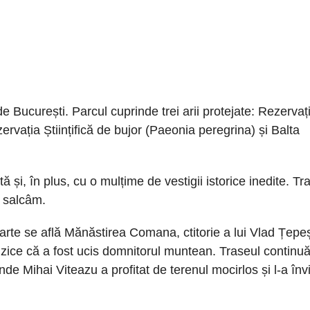
 București. Parcul cuprinde trei arii protejate: Rezervaț
rvația Științifică de bujor (Paeonia peregrina) și Balta
și, în plus, cu o mulțime de vestigii istorice inedite. Tr
i salcâm.
te se află Mănăstirea Comana, ctitorie a lui Vlad Țepeș
 zice că a fost ucis domnitorul muntean. Traseul continu
de Mihai Viteazu a profitat de terenul mocirlos și l-a înv