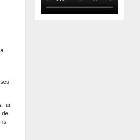
ia
aseul
, iar
ă de-
ins