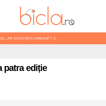
PUL „PE DOUĂ ROȚI URBANE”! 🛴
 patra ediție