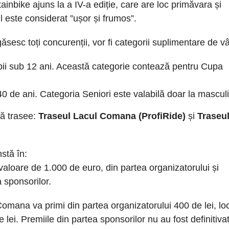
bike ajuns la a IV-a ediție, care are loc primăvara și
ste considerat ”ușor și frumos”.
ăsesc toți concurenții, vor fi categorii suplimentare de vâ
opii sub 12 ani. Această categorie contează pentru Cupa
0 de ani. Categoria Seniori este valabilă doar la masculi
uă trasee:
Traseul Lacul Comana (ProfiRide)
și
Traseu
stă în:
 valoare de 1.000 de euro, din partea organizatorului și
a sponsorilor.
 Comana va primi din partea organizatorului 400 de lei, loc
0 de lei. Premiile din partea sponsorilor nu au fost definitiva