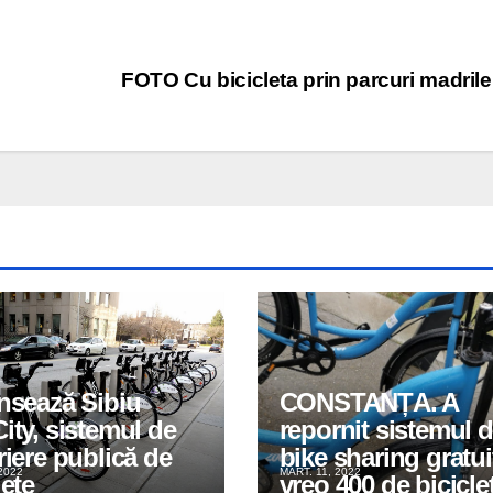
FOTO Cu bicicleta prin parcuri madril
nsează Sibiu
CONSTANȚA. A
ity, sistemul de
repornit sistemul 
riere publică de
bike sharing gratui
2022
MART. 11, 2022
lete
vreo 400 de bicicle