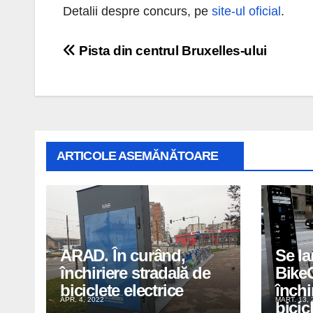
Detalii despre concurs, pe
site-ul oficial
.
Navigare
Pista din centrul Bruxelles-ului
în
articole
ARTICOLE ASEMĂNĂTOARE
ARAD. În curând,
Se la
închiriere stradală de
BikeC
biciclete electrice
închi
APR. 4, 2022
MART. 13, 
bicic