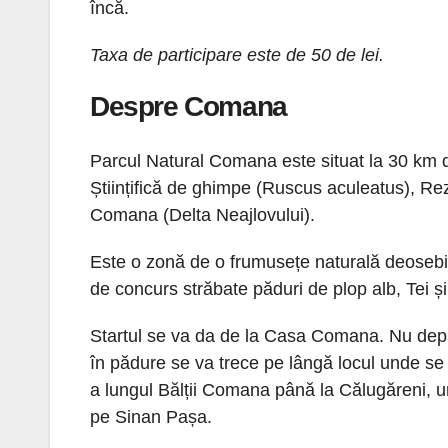
încă.
Taxa de participare este de 50 de lei.
Despre Comana
Parcul Natural Comana este situat la 30 km de
Științifică de ghimpe (Ruscus aculeatus), Reze
Comana (Delta Neajlovului).
Este o zonă de o frumusețe naturală deosebită 
de concurs străbate păduri de plop alb, Tei ș
Startul se va da de la Casa Comana. Nu depar
în pădure se va trece pe lângă locul unde se
a lungul Bălții Comana până la Călugăreni, un
pe Sinan Pașa.