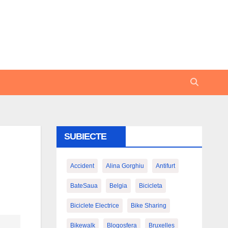
SUBIECTE
Accident
Alina Gorghiu
Antifurt
BateSaua
Belgia
Bicicleta
Biciclete Electrice
Bike Sharing
Bikewalk
Blogosfera
Bruxelles