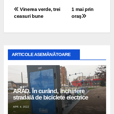
Navigare
Vinerea verde, trei
1 mai prin
ceasuri bune
oraş
în
articole
ARTICOLE ASEMĂNĂTOARE
ARAD. În curând, închiriere
stradală de biciclete electrice
APR. 4, 2022