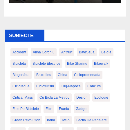
SUBIECTE
Accident
Alina Gorghiu
Antifurt
BateSaua
Belgia
Bicicleta
Biciclete Electrice
Bike Sharing
Bikewalk
Blogosfera
Bruxelles
China
Ciclopromenada
Cicloteque
Cicloturism
Cluj-Napoca
Concurs
Critical Mass
Cu Bicla La Metrou
Design
Ecologie
Fete Pe Biciclete
Film
Franta
Gadget
Green Revolution
Iarna
IVelo
Lectia De Pedalare