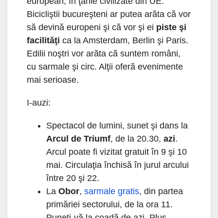
european, în ţările civilizate din UE.
Bicicliştii bucureşteni ar putea arăta că vor
să devină europeni şi că vor şi ei
piste şi
facilităţi
ca la Amsterdam, Berlin şi Paris.
Edilii noştri vor arăta că suntem români,
cu sarmale şi circ. Alţii oferă evenimente
mai serioase.
I-auzi:
Spectacol de lumini, sunet şi dans la
Arcul de Triumf
, de la 20.30,
azi
.
Arcul poate fi vizitat gratuit în 9 şi 10
mai. Circulaţia închisă în jurul arcului
între 20 şi 22.
La
Obor
,
sarmale gratis
, din partea
primăriei sectorului, de la ora 11.
Puneţi-vă la coadă de azi. Plus