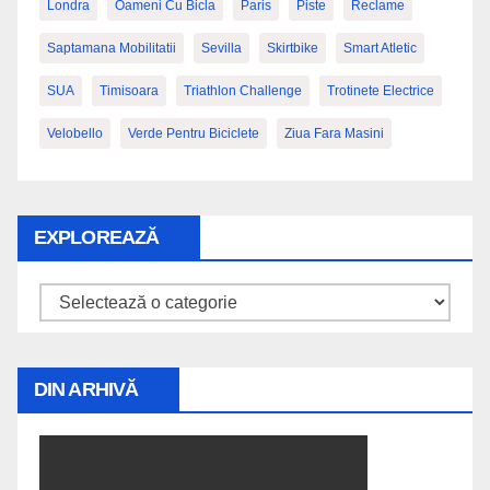
Londra
Oameni Cu Bicla
Paris
Piste
Reclame
Saptamana Mobilitatii
Sevilla
Skirtbike
Smart Atletic
SUA
Timisoara
Triathlon Challenge
Trotinete Electrice
Velobello
Verde Pentru Biciclete
Ziua Fara Masini
EXPLOREAZĂ
Explorează
DIN ARHIVĂ