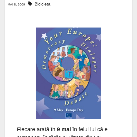
Bicicleta
MAI 8, 2009
Fiecare arată în
9 mai
în felul lui că e