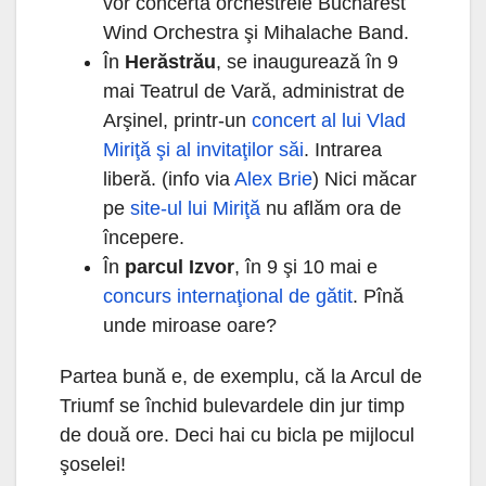
vor concerta orchestrele Bucharest
Wind Orchestra şi Mihalache Band.
În
Herăstrău
, se inaugurează în 9
mai Teatrul de Vară, administrat de
Arşinel, printr-un
concert al lui Vlad
Miriţă şi al invitaţilor săi
. Intrarea
liberă. (info via
Alex Brie
) Nici măcar
pe
site-ul lui Miriţă
nu aflăm ora de
începere.
În
parcul Izvor
, în 9 şi 10 mai e
concurs internaţional de gătit
. Pînă
unde miroase oare?
Partea bună e, de exemplu, că la Arcul de
Triumf se închid bulevardele din jur timp
de două ore. Deci hai cu bicla pe mijlocul
şoselei!