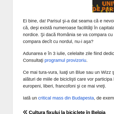
Ei bine, da! Parisul şi-a dat seama că e nevo
că, deşi există numeroase facilităţi în capitala
nordice. Şi dacă România se va compara cu Bu
compara decît cu nordul, nu-i aşa?
Adunarea e în 3 iulie, celelalte zile fiind dedic
Consultaţi
programul provizoriu
.
Ce mai tura-vura, luaţi un Blue sau un Wizz şi 
alături de miile de biciclişti care vor participa
europeni, liberi, francofoni şi ce mai vreţi.
Iată un
critical mass din Budapesta
, de exem
Cultura fixului la biciclete în Belgia