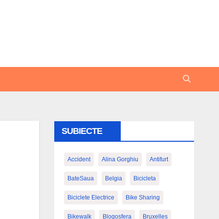
SUBIECTE
Accident
Alina Gorghiu
Antifurt
BateSaua
Belgia
Bicicleta
Biciclete Electrice
Bike Sharing
Bikewalk
Blogosfera
Bruxelles