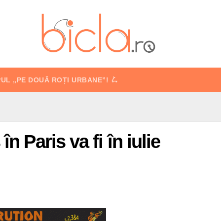
PUL „PE DOUĂ ROȚI URBANE”! 🛴
n Paris va fi în iulie