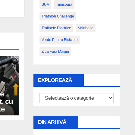
SUA
Timisoara
Triathlon Challenge
Trotinete Electrice
Velobello
Verde Pentru Biciclete
Ziua Fara Masini
EXPLOREAZĂ
de
Explorează
t, cu
te
DIN ARHIVĂ