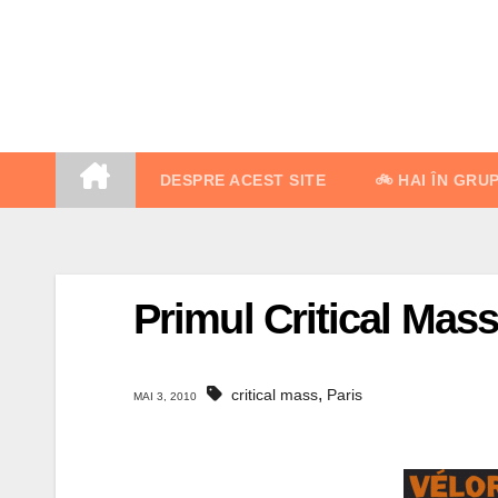
Skip
to
content
DESPRE ACEST SITE
🚲 HAI ÎN GRU
Primul Critical Mass î
,
critical mass
Paris
MAI 3, 2010