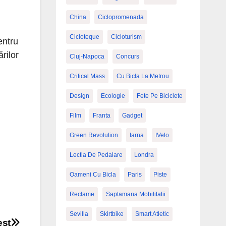
China
Ciclopromenada
Cicloteque
Cicloturism
entru
ărilor
Cluj-Napoca
Concurs
Critical Mass
Cu Bicla La Metrou
Design
Ecologie
Fete Pe Biciclete
Film
Franta
Gadget
Green Revolution
Iarna
IVelo
Lectia De Pedalare
Londra
Oameni Cu Bicla
Paris
Piste
Reclame
Saptamana Mobilitatii
Sevilla
Skirtbike
Smart Atletic
est