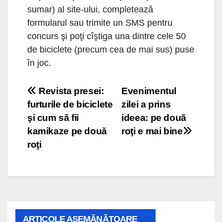
sumar) al site-ului, completează
formularul sau trimite un SMS pentru
concurs şi poţi cîştiga una dintre cele 50
de biciclete (precum cea de mai sus) puse
în joc.
Navigare
Revista presei:
Evenimentul
furturile de biciclete
zilei a prins
în
şi cum să fii
ideea: pe două
articole
kamikaze pe două
roţi e mai bine
roţi
ARTICOLE ASEMĂNĂTOARE