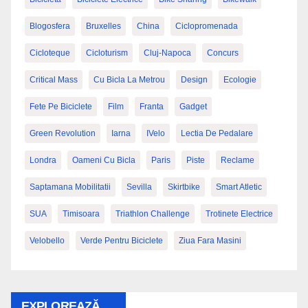
Blogosfera
Bruxelles
China
Ciclopromenada
Cicloteque
Cicloturism
Cluj-Napoca
Concurs
Critical Mass
Cu Bicla La Metrou
Design
Ecologie
Fete Pe Biciclete
Film
Franta
Gadget
Green Revolution
Iarna
IVelo
Lectia De Pedalare
Londra
Oameni Cu Bicla
Paris
Piste
Reclame
Saptamana Mobilitatii
Sevilla
Skirtbike
Smart Atletic
SUA
Timisoara
Triathlon Challenge
Trotinete Electrice
Velobello
Verde Pentru Biciclete
Ziua Fara Masini
EXPLOREAZĂ