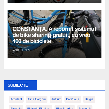
CONSTANȚA. A repornit sistemul
de bike sharing gratuit, cu vreo
400 de biciclete
MART. 11, 2022
SUBIECTE
Accident
Alina Gorghiu
Antifurt
BateSaua
Belgia
Bicicleta
Biciclete Electrice
Bike Sharing
Bikewalk