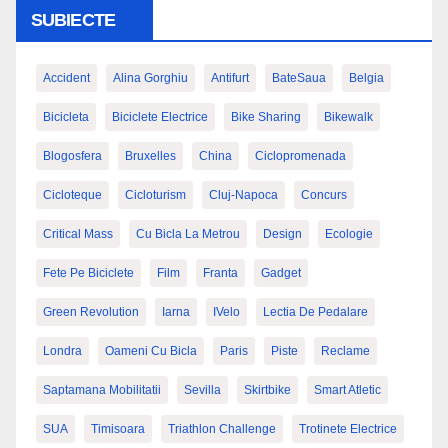
SUBIECTE
Accident
Alina Gorghiu
Antifurt
BateSaua
Belgia
Bicicleta
Biciclete Electrice
Bike Sharing
Bikewalk
Blogosfera
Bruxelles
China
Ciclopromenada
Cicloteque
Cicloturism
Cluj-Napoca
Concurs
Critical Mass
Cu Bicla La Metrou
Design
Ecologie
Fete Pe Biciclete
Film
Franta
Gadget
Green Revolution
Iarna
IVelo
Lectia De Pedalare
Londra
Oameni Cu Bicla
Paris
Piste
Reclame
Saptamana Mobilitatii
Sevilla
Skirtbike
Smart Atletic
SUA
Timisoara
Triathlon Challenge
Trotinete Electrice