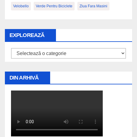
Velobello
Verde Pentru Biciclete
Ziua Fara Masini
EXPLOREAZĂ
Explorează
DIN ARHIVĂ