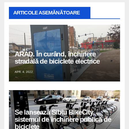
ARTICOLE ASEMĂNĂTOARE
ARAD. În curând, închiriere
stradală de biciclete electrice
APR. 4, 2022
Se lansează Sibiu BikeCity,
sistemul de închiriere publică de
biciclete