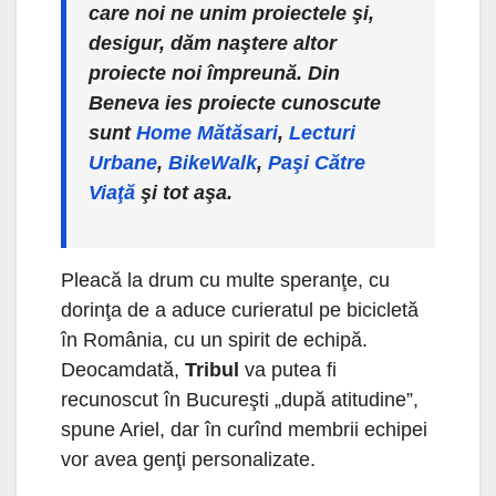
care noi ne unim proiectele şi,
desigur, dăm naştere altor
proiecte noi împreună. Din
Beneva ies proiecte cunoscute
sunt
Home Mătăsari
,
Lecturi
Urbane
,
BikeWalk
,
Paşi Către
Viaţă
şi tot aşa.
Pleacă la drum cu multe speranţe, cu
dorinţa de a aduce curieratul pe bicicletă
în România, cu un spirit de echipă.
Deocamdată,
Tribul
va putea fi
recunoscut în Bucureşti „după atitudine”,
spune Ariel, dar în curînd membrii echipei
vor avea genţi personalizate.