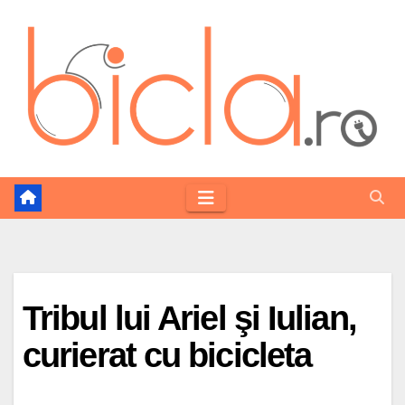
Skip
to
content
Tribul lui Ariel şi Iulian,
curierat cu bicicleta