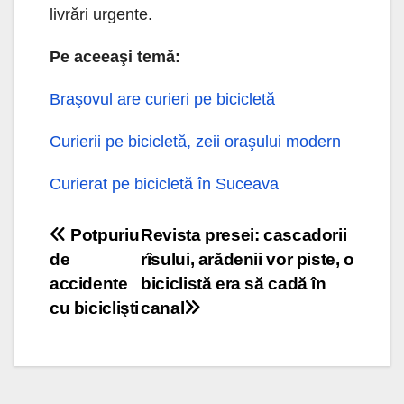
livrări urgente.
Pe aceeaşi temă:
Braşovul are curieri pe bicicletă
Curierii pe bicicletă, zeii oraşului modern
Curierat pe bicicletă în Suceava
Navigare
Potpuriu
Revista presei: cascadorii
de
rîsului, arădenii vor piste, o
în
accidente
biciclistă era să cadă în
articole
cu biciclişti
canal