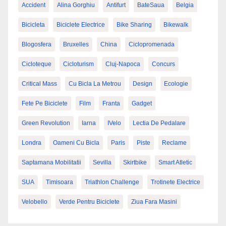
Accident
Alina Gorghiu
Antifurt
BateSaua
Belgia
Bicicleta
Biciclete Electrice
Bike Sharing
Bikewalk
Blogosfera
Bruxelles
China
Ciclopromenada
Cicloteque
Cicloturism
Cluj-Napoca
Concurs
Critical Mass
Cu Bicla La Metrou
Design
Ecologie
Fete Pe Biciclete
Film
Franta
Gadget
Green Revolution
Iarna
IVelo
Lectia De Pedalare
Londra
Oameni Cu Bicla
Paris
Piste
Reclame
Saptamana Mobilitatii
Sevilla
Skirtbike
Smart Atletic
SUA
Timisoara
Triathlon Challenge
Trotinete Electrice
Velobello
Verde Pentru Biciclete
Ziua Fara Masini